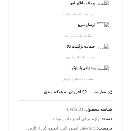
پرداخت آنلاین امن
پرداخت با کارت‌های شتاب
ارسال سریع
ارسال در کوتاه‌ترین زمان
ضمانت بازگشت کالا
ضمانت تا حداکثر ۷ روز
پشتیبانی پاسخ‌گو
پشتیبانی و مشاوره فروش
مقایسه
افزودن به علاقه مندی
شناسه محصول:
LM45123
دسته:
لوازم برقی آشپزخانه
,
نیولند
برچسب:
newland
,
آبمیوه گیر
,
آبمیوه گیر 4 کاره
,