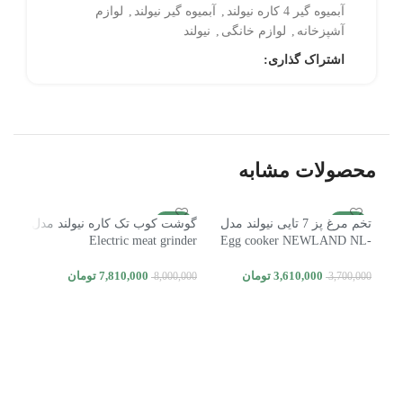
آبمیوه گیر 4 کاره نیولند
,
آبمیوه گیر نیولند
,
لوازم
آشپزخانه
,
لوازم خانگی
,
نیولند
اشتراک گذاری:
محصولات مشابه
2%
-2%
-2%
تخم مرغ پز 7 تایی نیولند مدل
گوشت کوب تک کاره نیولند مدل
Electric meat grinder
Egg cooker NEWLAND NL-
NEWLAND NL-2774BS
2961BS
3,610,000
تومان
7,810,000
تومان
8,000,000
3,700,000
افزودن به سبد خرید
افزودن به سبد خرید
چای 