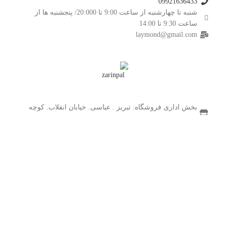
09921636433
شنبه تا چهارشنبه از ساعت 9:00 تا 20:000/ پنجشنبه ها از
ساعت 9:30 تا 14:00
laymond@gmail.com
بخش اداری فروشگاه: تبریز . عباسی. خیابان انقلاب. کوچه
بهمن
انبار فروشگاه: جلفا -کوی شاهمار-میدان امام حسین
تمامی حقوق مادی و معنوی این سایت محفوظ می باشد.
فروشگاه
فیلترها