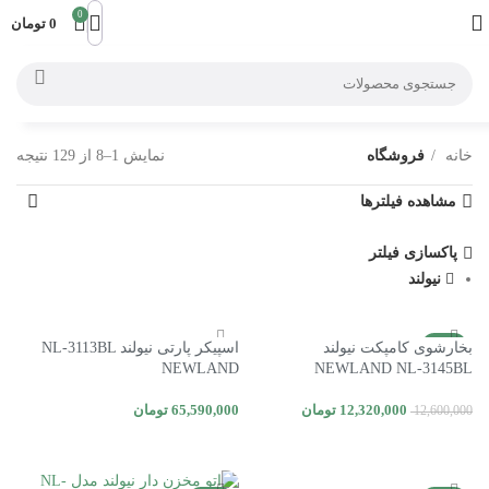
0
0
تومان
خانه
فروشگاه
نمایش 1–8 از 129 نتیجه
مشاهده فیلترها
پاکسازی فیلتر
نیولند
-2%
بخارشوی کامپکت نیولند
اسپیکر پارتی نیولند NL-3113BL
NEWLAND
NEWLAND NL-3145BL
12,320,000
تومان
65,590,000
تومان
12,600,000
افزودن به سبد خرید
افزودن به سبد خرید