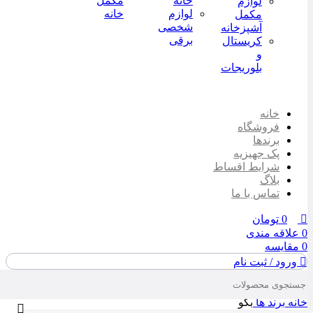
خانه
مکمل
لوازم
لوازم
خانه
مکمل
شخصی
آشپزخانه
برقی
کریستال
و
بلوریجات
خانه
فروشگاه
برندها
پک جهیزیه
شرایط اقساط
بلاگ
تماس با ما
0
تومان
0
علاقه مندی
0
مقایسه
ورود / ثبت نام
خانه
برند ها
بکو