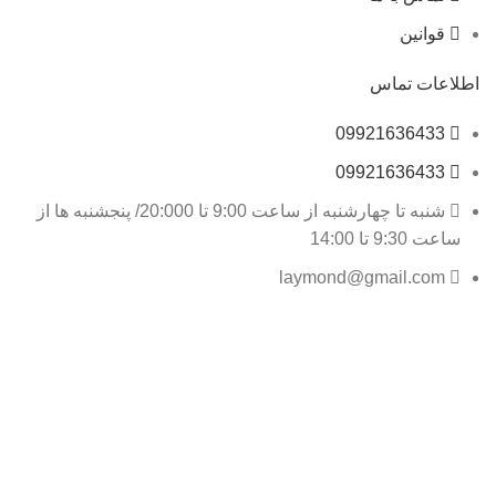
قوانین
اطلاعات تماس
09921636433
09921636433
شنبه تا چهارشنبه از ساعت 9:00 تا 20:000/ پنجشنبه ها از
ساعت 9:30 تا 14:00
laymond@gmail.com
بخش اداری فروشگاه: تبریز . عباسی. خیابان انقلاب. کوچه