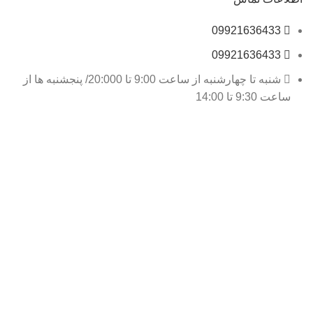
09921636433
09921636433
شنبه تا چهارشنبه از ساعت 9:00 تا 20:000/ پنجشنبه ها از
ساعت 9:30 تا 14:00
laymond@gmail.com
بخش اداری فروشگاه: تبریز . عباسی. خیابان انقلاب. کوچه
بهمن
انبار فروشگاه: جلفا -کوی شاهمار-میدان امام حسین