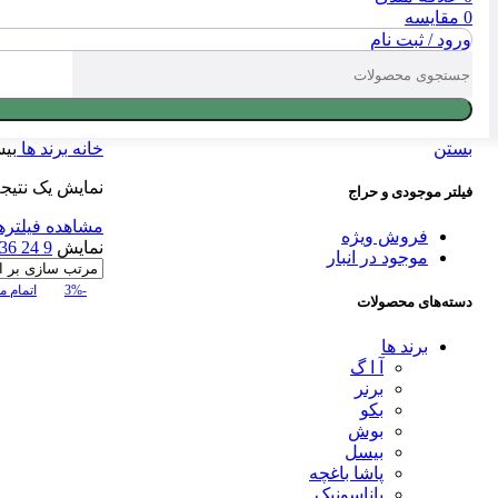
0
مقایسه
ورود / ثبت نام
بستن
خانه
برند ها
بی
نمایش یک نتیج
فیلتر موجودی و حراج
مشاهده فیلتره
فروش ویژه
نمایش
9
24
36
موجود در انبار
-3%
اتمام 
دسته‌های محصولات
برند ها
آ ا گ
برنر
بکو
بوش
بیسل
پاشا باغچه
پاناسونیک