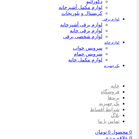
دکوراتیو
لوازم مکمل آشپزخانه
کریستال و بلوریجات
لوازم برقی
لوازم برقی آشپزخانه
لوازم برقی خانه
لوازم شخصی برقی
لوازم خانه
سرویس خواب
سرویس حمام
لوازم مکمل خانه
پک جهیزیه
خانه
فروشگاه
برندها
پک جهیزیه
شرایط اقساط
بلاگ
تماس با ما
0
محصول
0
تومان
0
علاقه مندی