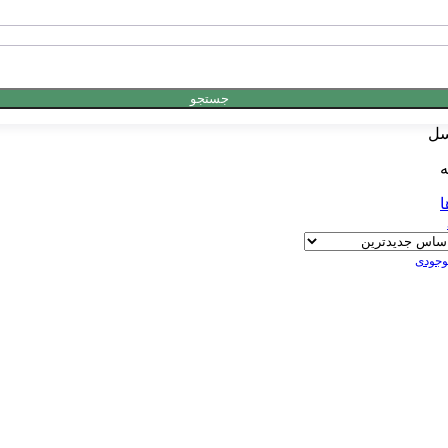
جستجو
سل
ه
ا
موجودی