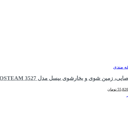
قه مندی
ین شوی و بخارشوی بیسل مدل BISSELL CROSSWAVE HYDROSTEAM 3527
قیمت
55,82
تومان
:
فعلی:
57,800,000 تومان
55,820,000 تومان.