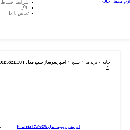
ازم مکمل خانه
شرایط اقساط
بلاگ
تماس با ما
خانه
برند ها
سیج
اسپرسوساز سیج مدل SAGE BES810BSS2EEU1
اتو بخار روونتا مدل Rowenta DW5325