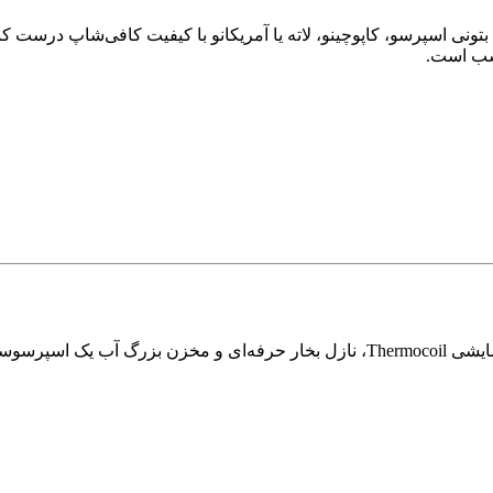
بتونی اسپرسو، کاپوچینو، لاته یا آمریکانو با کیفیت کافی‌شاپ درست ک
اسب است.
با پمپ ۱۵ بار، سیستم گرمایشی Thermocoil، نازل بخار حرفه‌ای و مخ