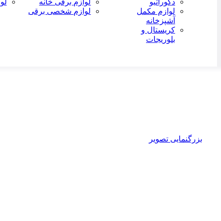
دکوراتیو
لوازم برقی خانه
لو
لوازم مکمل
لوازم شخصی برقی
آشپزخانه
کریستال و
بلوریجات
-8%
بزرگنمایی تصویر