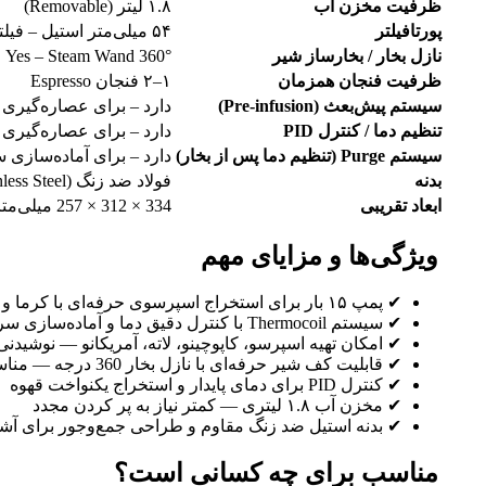
ظرفیت مخزن آب
۱.۸ لیتر (Removable)
پورتافیلتر
۵۴ میلی‌متر استیل – فیلتر تک و دو شات
نازل بخار / بخارساز شیر
Yes – Steam Wand 360° استیل برای کف شیر / لاته / کاپوچینو
ظرفیت فنجان همزمان
۱–۲ فنجان Espresso
سیستم پیش‌بعث (Pre-infusion)
دارد – برای عصاره‌گیری 
تنظیم دما / کنترل PID
دارد – برای عصاره‌گیری
سیستم Purge (تنظیم دما پس از بخار)
دارد – برای آماده‌سازی
بدنه
فولاد ضد زنگ (Brushed Stainless Steel)
ابعاد تقریبی
334 × 312 × 257 میلی‌متر (ارتفاع × عرض × عمق)
ویژگی‌ها و مزایای مهم
✔ پمپ ۱۵ بار برای استخراج اسپرسوی حرفه‌ای با کرما و طعم غنی
✔ سیستم Thermocoil با کنترل دقیق دما و آماده‌سازی سریع آب (Thermocoil Heating System)
✔ امکان تهیه اسپرسو، کاپوچینو، لاته، آمریکانو — نوشیدنی
✔ قابلیت کف شیر حرفه‌ای با نازل بخار 360 درجه — مناسب لاته آرت و نوشیدنی‌های کرمی
✔ کنترل PID برای دمای پایدار و استخراج یکنواخت قهوه
✔ مخزن آب ۱.۸ لیتری — کمتر نیاز به پر کردن مجدد
✔ بدنه استیل ضد زنگ مقاوم و طراحی جمع‌وجور برای آشپ
مناسب برای چه کسانی است؟