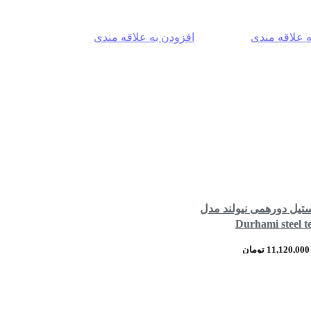
ه علاقه مندی
افزودن به علاقه مندی
-2%
ستیل دورهمی نیولند مدل
Durhami steel t
NEWLAND NL-
قیمت
قیمت
11,120,000
تومان
اصلی:
فعلی:
مقایسه
مشاهده
افزودن به سبد خرید
11,400,000 تومان
11,120,000 تومان.
سریع
بود.