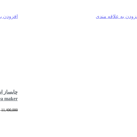
زودن به علاقه مندی
افزودن ب
-2%
-3%
چایساز ا
ea maker
2717BS
11,400,000