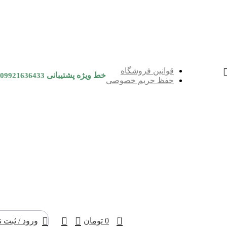
قوانین فروشگاه
خط ویژه پشتیبانی
09921636433
حفظ حریم خصوصی
0
0
تومان
ورود / ثبت ن