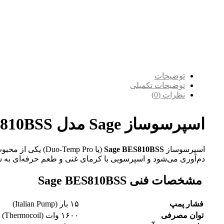
توضیحات
توضیحات تکمیلی
نظرات (0)
اسپرسوساز Sage مدل BES810BSS — کافی‌شاپ خانگی شما
اسپرسوساز
Sage BES810BSS
(یا Duo-Temp Pro) یکی از محبوب‌ترین مدل‌های خانگی/نیمه‌حرفه‌ای است. این دستگاه با پمپ ۱۵ بار، سیستم گرمایشی
دم‌آوری می‌شود و اسپرسویی با کرمای غنی و طعم حرفه‌ای به ش
مشخصات فنی Sage BES810BSS
فشار پمپ
۱۵ بار (Italian Pump)
توان مصرفی
۱۶۰۰ وات (Thermocoil)