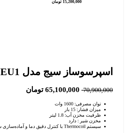
15,200,000
تومان
اسپرسوساز سیج مدل SAGE BES810BSS2EEU1
قیمت
قیمت
65,100,000
تومان
70,900,000
اصلی:
فعلی:
توان مصرفی: 1600 وات
70,900,000 تومان
65,100,000 تو
میزان فشار: 15 بار
بود.
ظرفیت مخزن آب: 1.8 لیتر
مخزن شیر : دارد
سیستم Thermocoil با کنترل دقیق دما و آماده‌سازی سریع آب (Thermocoil Heating System)