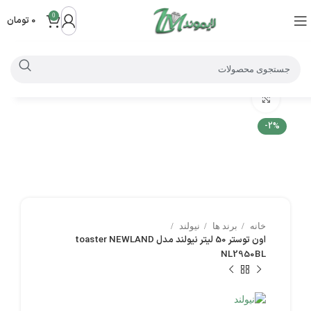
0
0
تومان
بزرگنمایی تصویر
-2%
خانه
برند ها
نیولند
اون توستر 50 لیتر نیولند مدل toaster NEWLAND
NL2950BL