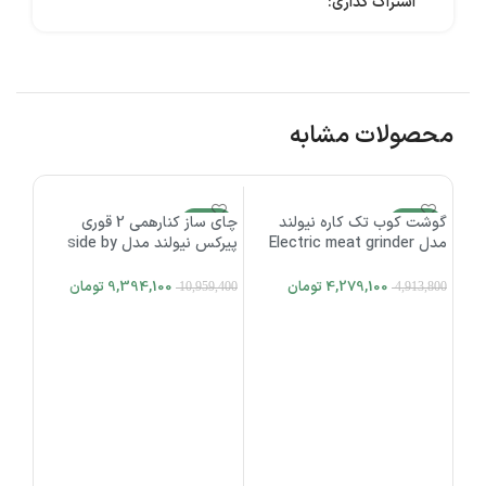
اشتراک گذاری:
محصولات مشابه
-13%
گوشت کوب تک کاره نیولند
-14%
چای ساز کنارهمی 2 قوری
2%
مدل Electric meat grinder
پیرکس نیولند مدل side by
اتمام موجودی
اتمام موجودی
side tea maker NEWLAND
NEWLAND NL-2773BS
NL-2786BG
4,279,100
تومان
9,394,100
تومان
10,959,400
4,913,800
اطلاعات بیشتر
اطلاعات بیشتر
چای س
19BL
0,000