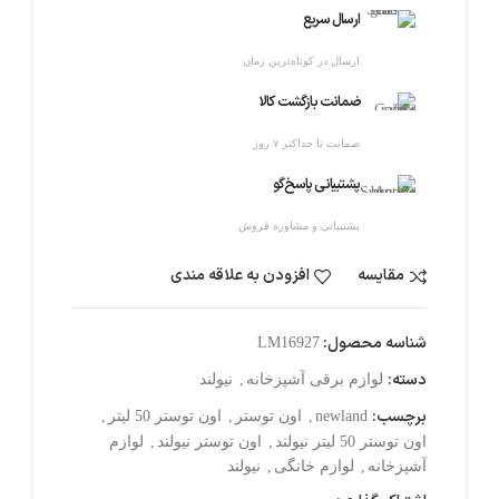
ارسال سریع
ارسال در کوتاه‌ترین زمان
ضمانت بازگشت کالا
ضمانت تا حداکثر ۷ روز
پشتیبانی پاسخ‌گو
پشتیبانی و مشاوره فروش
مقایسه
افزودن به علاقه مندی
شناسه محصول:
LM16927
دسته:
لوازم برقی آشپزخانه
,
نیولند
برچسب:
newland
,
اون توستر
,
اون توستر 50 لیتر
,
اون توستر 50 لیتر نیولند
,
اون توستر نیولند
,
لوازم
آشپزخانه
,
لوازم خانگی
,
نیولند