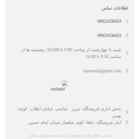
اطلاعات تماس
09921636433
09921636433
شنبه تا چهارشنبه از ساعت 9:00 تا 20:000/ پنجشنبه ها از
ساعت 9:30 تا 14:00
laymond@gmail.com
بخش اداری فروشگاه: تبریز . عباسی. خیابان انقلاب. کوچه
بهمن
انبار فروشگاه: جلفا -کوی شاهمار-میدان امام حسین
تمامی حقوق مادی و معنوی این سایت محفوظ می باشد.