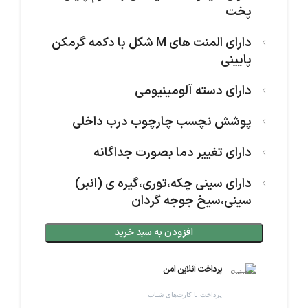
پخت
دارای المنت های M شکل با دکمه گرمکن
پایینی
دارای دسته آلومینیومی
پوشش نچسب چارچوب درب داخلی
دارای تغییر دما بصورت جداگانه
دارای سینی چکه،توری،گیره ی (انبر)
سینی،سیخ جوجه گردان
افزودن به سبد خرید
پرداخت آنلاین امن
پرداخت با کارت‌های شتاب