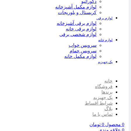
دکوراتیو
لوازم مکمل آشپزخانه
کریستال و بلوریجات
لوازم برقی
لوازم برقی آشپزخانه
لوازم برقی خانه
لوازم شخصی برقی
لوازم خانه
سرویس خواب
سرویس حمام
لوازم مکمل خانه
پک جهیزیه
خانه
فروشگاه
برندها
پک جهیزیه
شرایط اقساط
بلاگ
تماس با ما
0
محصول
0
تومان
0
علاقه مندی