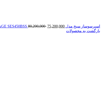
قیمت
اسپرسوساز سیج مدل SAGE SES450BSS
75,200,000
80,200,000
اصلی:
بازگشت به محصولات
80,200,000 تومان
بود.