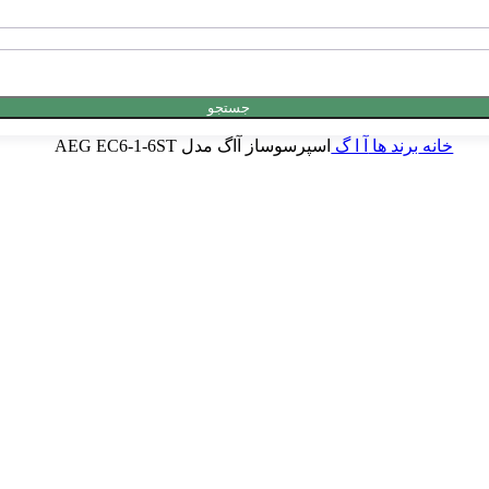
جستجو
خانه
برند ها
آ ا گ
اسپرسوساز آاگ مدل AEG EC6-1-6ST