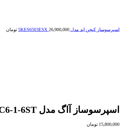
اسپرسوساز کیچن اید مدل 5KES6503ESX
26,900,000
تومان
اسپرسوساز آاگ مدل AEG EC6-1-6ST
15,800,000
تومان