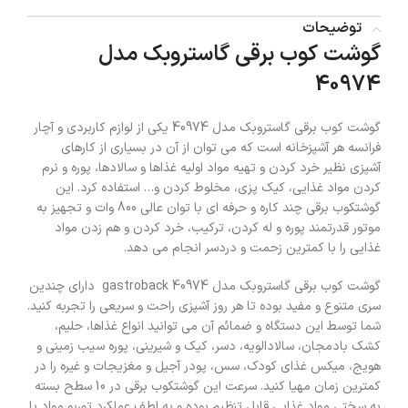
توضیحات
گوشت کوب برقی گاستروبک مدل
40974
گوشت کوب برقی گاستروبک مدل 40974 یکی از لوازم کاربردی و آچار
فرانسه هر آشپزخانه است که می توان از آن در بسیاری از کارهای
آشپزی نظیر خرد کردن و تهیه مواد اولیه غذاها و سالادها، پوره و نرم
کردن مواد غذایی، کیک پزی، مخلوط کردن و… استفاده کرد. این
گوشتکوب برقی چند کاره و حرفه ای با توان عالی 800 وات و تجهیز به
موتور قدرتمند پوره و له کردن، ترکیب، خرد کردن و هم زدن مواد
غذایی را با کمترین زحمت و دردسر انجام می دهد.
گوشت کوب برقی گاستروبک مدل 40974 gastroback دارای چندین
سری متنوع و مفید بوده تا هر روز آشپزی راحت و سریعی را تجربه کنید.
شما توسط این دستگاه و ضمائم آن می توانید انواع غذاها، حلیم،
کشک بادمجان، سالادالویه، دسر، کیک و شیرینی، پوره سیب زمینی و
هویج، میکس غذای کودک، سس، پودر آجیل و مغزیجات و غیره را در
کمترین زمان مهیا کنید. سرعت این گوشتکوب برقی در 10 سطح بسته
به سختی مواد غذایی قابل تنظیم بوده و به لطف عملکرد توربو مواد با