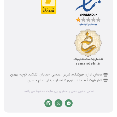
بخش اداری فروشگاه: تبریز . عباسی. خیابان انقلاب. کوچه بهمن
انبار فروشگاه: جلفا -کوی شاهمار-میدان امام حسین
تمامی حقوق مادی و معنوی این سایت محفوظ می باشد.