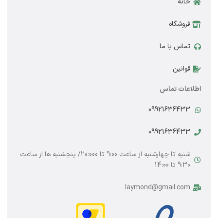
خانه
فروشگاه
تماس با ما
قوانین
اطلاعات تماس
09921636433
09921636433
شنبه تا چهارشنبه از ساعت 9:00 تا 20:000/ پنجشنبه ها از ساعت
9:30 تا 14:00
laymond@gmail.com