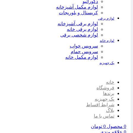
دکوراتیو
لوازم مکمل آشپزخانه
کریستال و بلوریجات
لوازم برقی
لوازم برقی آشپزخانه
لوازم برقی خانه
لوازم شخصی برقی
لوازم خانه
سرویس خواب
سرویس حمام
لوازم مکمل خانه
پک جهیزیه
خانه
فروشگاه
برندها
پک جهیزیه
شرایط اقساط
بلاگ
تماس با ما
0
محصول
0
تومان
0
علاقه مندی