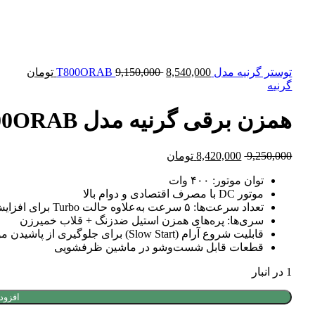
قیمت
قیمت
توستر گرنیه مدل T800ORAB
8,540,000
9,150,000
تومان
اصلی:
فعلی:
گرنیه
9,150,000 تومان
8,540,000 
بود.
همزن برقی گرنیه مدل M400ORAB
قیمت
قیمت
9,250,000
8,420,000
تومان
اصلی:
فعلی:
توان موتور: ۴۰۰ وات
9,250,000 تومان
8,420,000 تومان.
موتور DC با مصرف اقتصادی و دوام بالا
بود.
تعداد سرعت‌ها: ۵ سرعت به‌علاوه حالت Turbo برای افزایش آنی قدرت
سری‌ها: پره‌های همزن استیل ضدزنگ + قلاب خمیرزن
قابلیت شروع آرام (Slow Start) برای جلوگیری از پاشیدن مواد
قطعات قابل شست‌وشو در ماشین ظرفشویی
1 در انبار
همزن
افزود
برقی