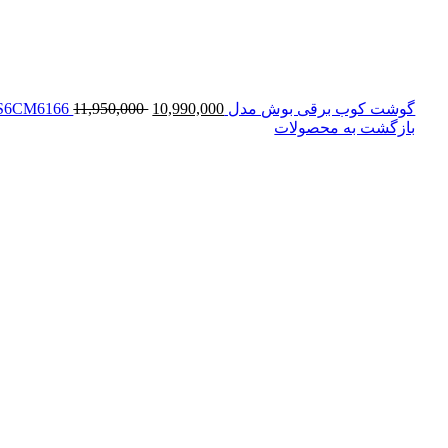
قیمت
گوشت کوب برقی بوش مدل MS6CM6166
10,990,000
11,950,000
اصلی:
بازگشت به محصولات
11,950,000 تومان
بود.