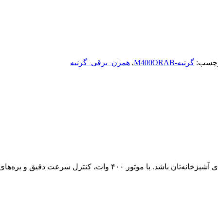
چسب:
گرنیه-M400ORAB
,
همزن_برقی_گرنیه
می‌تواند انتخابی عالی برای آشپزخانه‌تان باشد. با موتور ۴۰۰ وات، کنترل سرعت دقیق و پره‌ها