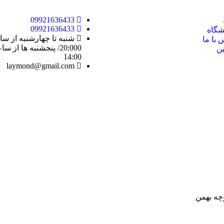
09921636433
09921636433
گاه
 با ما
ین
14:00
laymond@gmail.com
وچه بهمن