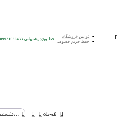
قوانین فروشگاه
خط ویژه پشتیبانی
09921636433
حفظ حریم خصوصی
0
0
تومان
ورود / ثبت ن