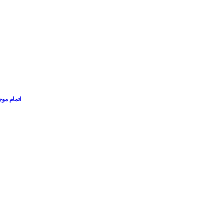
-14%
-2%
اتمام مو