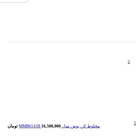
مخلوط کن بوش مدل MMB6141B
16,500,000
تومان