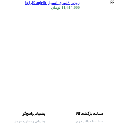
زودپز 8لیتری استیل anjelit کاراجا
11,614,000
تومان
ضمانت بازگشت کالا
پشتیبانی پاسخ‌گو
ضمانت تا حداکثر ۷ روز
پشتیبانی و مشاوره فروش