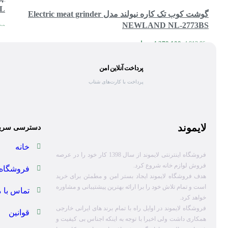
BL
گوشت کوب تک کاره نیولند مدل Electric meat grinder
NEWLAND NL-2773BS
00
4,279,100
تومان
4,913,800
مقایسه
مشاهده سریع
اطلاعات بیشتر
پرداخت آنلاین امن
پرداخت با کارت‌های شتاب
لایموند
دسترسی سری
خانه
فروشگاه اینترنتی لایموند از سال 1398 کار خود را در عرصه
فروش لوازم خانه شروع کرد.
فروشگاه
هدف فروشگاه لایموند ایجاد بستر امن و مطمئن برای خرید
است و تمام تلاش خود را برا ارائه بهترین پیشتیبانی و مشاوره
تماس با م
خواهد کرد.
فروشگاه لایموند در اوایل راه با تمام برند های ایرانی خارجی
قوانین
همکاری داشت ولی اخیرا با توجه به اینکه اجناس بی کیفیت و