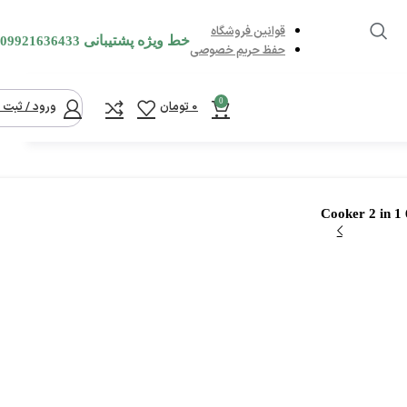
قوانین فروشگاه
خط ویژه پشتیبانی
09921636433
حفظ حریم خصوصی
0
0
تومان
ورود / ثبت ن