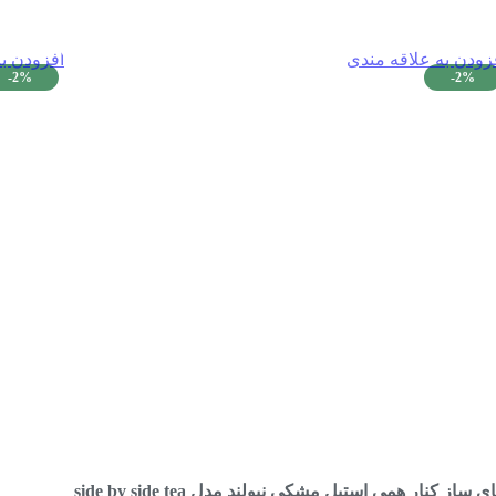
زودن به علاقه مندی
افزودن ب
-2%
-2%
چای ساز کنار همی استیل مشکی نیولند مدل side by side tea