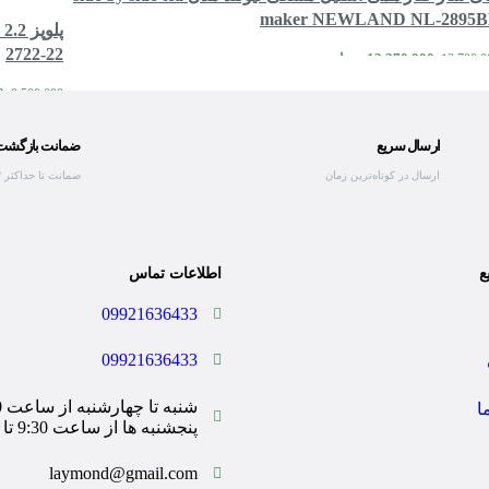
maker NEWLAND NL-2895
2722-22
13,370,000
تومان
13,700,0
مقایسه
مشاهده سریع
افزودن به سبد خرید
0
9,500,000
افزودن به
ارسال سریع
ضمانت بازگشت ک
ارسال در کوتاه‌ترین زمان
ضمانت تا حداکثر ۷ روز
ع
اطلاعات تماس
09921636433
09921636433
ا
پنجشنبه ها از ساعت 9:30 تا 14:00
laymond@gmail.com