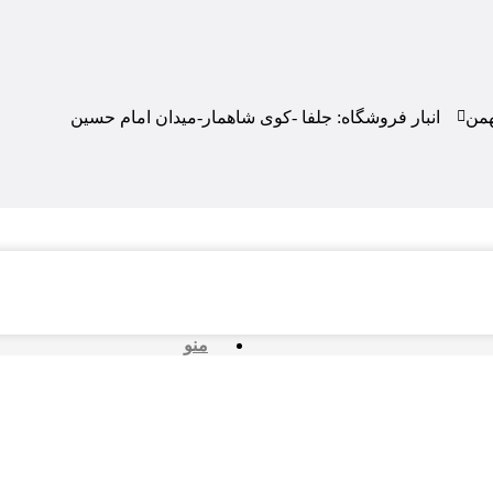
همن
انبار فروشگاه: جلفا -کوی شاهمار-میدان امام حسین
منو