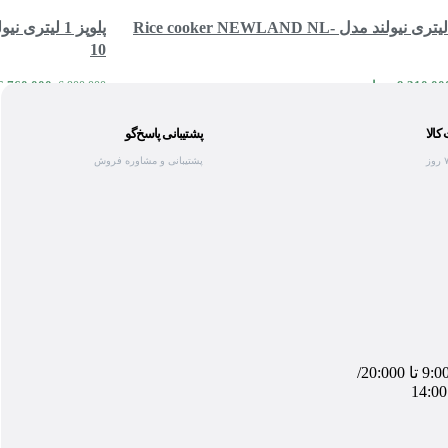
پلوپز 2.2 لیتری نیولند مدل Rice cooker NEWLAND NL-
10
9,310,00
تومان
6,760,000
6,900,000
مقایسه
مشاهده سریع
 سبد خرید
افزودن به سبد خرید
الا
پشتیبانی پاسخ‌گو
پشتیبانی و مشاوره فروش
شنبه تا چهارشنبه از ساعت 9:00 تا 20:000/