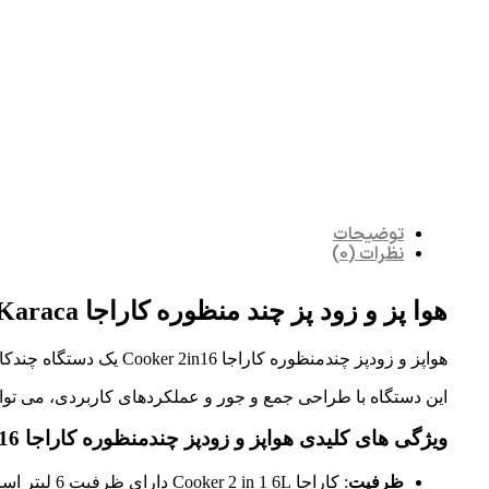
توضیحات
نظرات (0)
هوا پز و زود پز چند منظوره کاراجا Cooker 2in1 6L Karaca
هواپز و زودپز چندمنظوره کاراجا Cooker 2in16 یک دستگاه چندکاره است که هم به عنوان هواپز و هم به عنوان زودپز عمل می کند.
این دستگاه با طراحی جمع و جور و عملکردهای کاربردی، می توان
ویژگی های کلیدی هواپز و زودپز چندمنظوره کاراجا Cooker 2in16:
ظرفیت
: کاراجا Cooker 2 in 1 6L دارای ظرفیت 6 لیتر است که برای پخت غذا برای 4 تا 6 نفر ایده آل است.