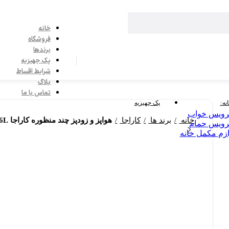
خانه
فروشگاه
برندها
پک جهیزیه
شرایط اقساط
بلاگ
تماس با ما
نه
پک جهیزیه
ویس خواب
خانه
برند ها
کاراجا
هواپز و زودپز چند منظوره کاراجا Cooker 2 in 1 6L
ویس حمام
ازم مکمل خانه