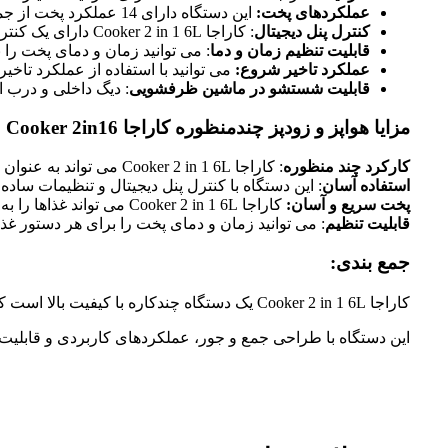
عملکردهای پخت:
این دستگاه دارای 14 عملکرد پخت از جمله پخت، بخارپز کردن، سرخ کردن، پخت سوپ، پخت ماست، پخت کیک و گرم نگه داشتن غذا است.
کنترل پنل دیجیتال
: کاراجا Cooker 2 in 1 6L دارای یک کنترل پنل دیجیتال با صفحه نمایش LED است که به شما امکان می دهد تنظیمات دلخواه خود را انتخاب کنید.
قابلیت تنظیم زمان و دما
: می توانید زمان و دمای پخت را ب
عملکرد تاخیر شروع:
می توانید با استفاده از عملکرد تاخی
قابلیت شستشو در ماشین ظرفشویی
: دیگ داخلی و درب 
مزایا هواپز و زودپز چندمنظوره کاراجا Cooker 2in16 :
کارکرد چند منظوره
: کاراجا Cooker 2 in 1 6L می تواند به عنوان هواپز و زودپز استفاده شود که آن را به یک دستگاه همه کاره برای پخت طیف گسترده ای از غذاها تبدیل می کند.
استفاده آسان
: این دستگاه با کنترل پنل دیجیتال و تنظیمات ساده
پخت سریع و آسان:
کاراجا Cooker 2 in 1 6L می تواند غذاها را به سرعت و به آسانی بپزد.
قابلیت تنظیم
: می توانید زمان و دمای پخت را برای هر دستور غذا 
جمع بندی:
کاراجا Cooker 2 in 1 6L یک دستگاه چندکاره با کیفیت بالا است که برای کسانی که به دنبال یک دستگاه همه کاره برای پخت طیف گسترده ای از غذاها به سرعت و به آسانی هستند، انتخابی عالی است.
این دستگاه با طراحی جمع و جور، عملکردهای کاربردی و قابلیت