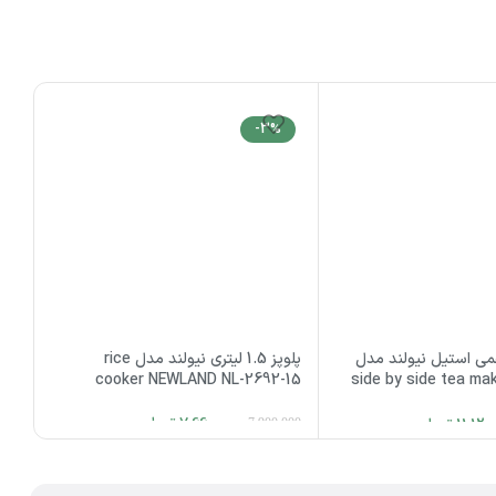
-3%
می استیل نیولند مدل
پلوپز 1.5 لیتری نیولند مدل rice
cooker NEWLAND NL-2692-15
side by side tea m
BL
7,660,000
تومان
11,120
تومان
7,900,000
000
افزودن به سبد خرید
د خرید
ا