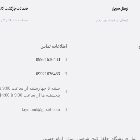
ارسال سریع
ضمانت بازگشت کالا
ارسال در کوتاه‌ترین زمان
ضمانت تا حداکثر ۷ روز
اطلاعات تماس
09921636433
09921636433
پنجشنبه ها از ساعت 9:30 تا 14:00
laymond@gmail.com
انبار فروشگاه: جلفا -کوی شاهمار-میدان امام حسین