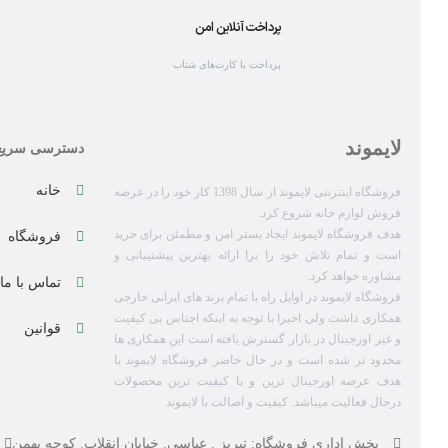
پرداخت آنلاین امن
پرداخت با کارت‌های شتاب
لایموند
دسترسی سریع
خانه
فروشگاه اینترنتی لایموند از سال 1398 کار خود را در عرصه
فروش لوازم خانه شروع کرد.
هدف فروشگاه لایموند ایجاد بستر امن و مطمئن برای خرید
فروشگاه
است و تمام تلاش خود را برا ارائه بهترین پیشتیبانی و
مشاوره خواهد کرد.
تماس با ما
فروشگاه لایموند در اوایل راه با تمام برند های ایرانی خارجی
همکاری داشت ولی اخیرا با توجه به اینکه اجناس بی کیفیت
قوانین
و غیر اورجینال در بازار گسترش یافته است این همکاری ها
محدود تر شده است و در حال حاضر فروشگاه لایموند با
هدف عرضه اورجینال ترین و با کیفیت ترین محصولات
درحال فعالیت میباشد. کیفیت و اصالت با لایموند
بخش اداری فروشگاه: تبریز . عباسی. خیابان انقلاب. کوچه بهمن