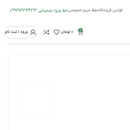
09921636433
قوانین فروشگاه
حفظ حریم خصوصی
خط ویژه پشتیبانی
0
0
تومان
ورود / ثبت نام