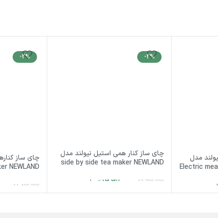
-2%
-2%
چای ساز کنار همی استیل نیولند مدل
ی 4 کاره نیولند مدل
چای ساز کناره
side by side tea maker NEWLAND
aker NEWLAND
Electric me
NL-2894BS
NL-2718BS
13,370,000
تومان
13,700,000
ان
,000
11,400,000
افزودن به سبد خرید
افزودن به سب