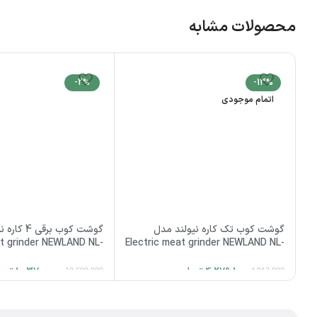
محصولات مشابه
-2%
-13%
اتمام موجودی
گوشت کوب تک کاره نیولند مدل
گوشت کوب برق
at grinder NEWLAND NL-
Electric meat grinder NEWLAND NL-
2775BS
2773BS
4,279,100
تومان
10,370,000
توم
10,600,000
4,913,800
اطلاعات بیشتر
افزودن به سبد خرید