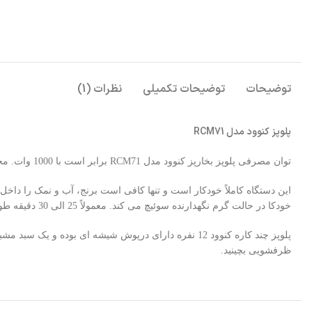
توضیحات
توضیحات تکمیلی
نظرات (1)
پلوپز کنوود مدل RCM71
توان مصرفی پلوپز بخارپز کنوود مدل RCM71 برابر است با 1000 وات. مجهز به قابلمه 2.8 لیتری است و برای 10 الی 12 نفر غذا آماده می کند. سطح ظرف با یک لایه نچسب پوشانده شده و غذا به آن ته نمی گیرد.
خودکا در حالت گرم نگهدارنده سوئیچ می کند. معمولاً 25 الی 30 دقیقه طول می کشد تا پلو شما آماده شود.
پلوپز چند کاره کنوود 12 نفره دارای درپوش شیشه ای 
ظرفشویی بچینید.