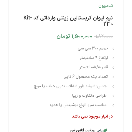
شامپیون
نیم لیوان کریستالین زینتی وارداتی کد Kit-
230
1,500,000
تومان
1,820,000
حجم ۳۰۰ سی سی
ارتفاع ۹ سانتیمتر
قطر ۸/۵سانتیمتر
تعداد پک محصول 6 تایی
جنس: شیشه بلور شفاف، بدون حباب یا موج
طراحی متفاوت و زیبا
مناسب سرو انواع نوشیدنی یا هدیه
در انبار موجود نمی باشد
پرداخت آنلاین امن