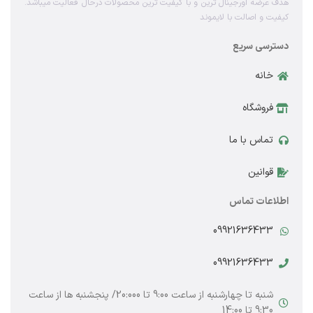
هدف عرضه اورجینال ترین و با کیفیت ترین محصولات درحال فعالیت میباشد.
کیفیت و اصالت با لایموند
دسترسی سریع
خانه
فروشگاه
تماس با ما
قوانین
اطلاعات تماس
09921636433
09921636433
شنبه تا چهارشنبه از ساعت 9:00 تا 20:000/ پنجشنبه ها از ساعت
9:30 تا 14:00