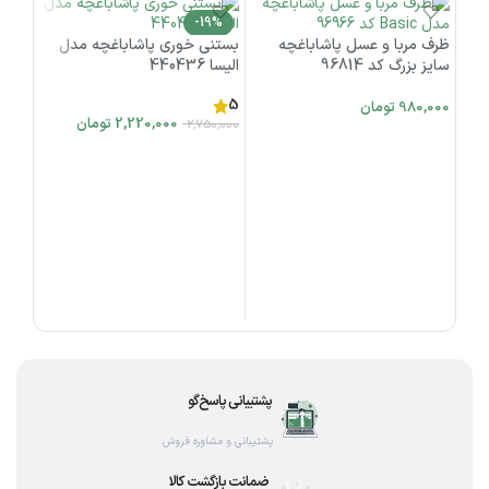
-19%
ظرف مربا و عسل پاشاباغچه
بستنی خوری پاشاباغچه مدل
اتمام موجودی
سایز بزرگ کد 96814
الیسا 440436
5
980,000
تومان
2,220,000
تومان
2,750,000
افزودن به سبد خرید
اطلاعات بیشتر
دسر 
استرلا ک
0,000
افز
پشتیبانی پاسخ‌گو
پشتیبانی و مشاوره فروش
ضمانت بازگشت کالا