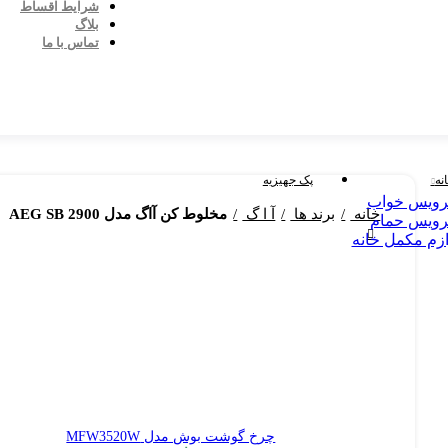
شرایط اقساط
بلاگ
تماس با ما
نه
پک جهیزیه
ویس خواب
خانه
برند ها
آ ا گ
مخلوط کن آاگ مدل AEG SB 2900
ویس حمام
ازم مکمل خانه
چرخ گوشت بوش مدل MFW3520W