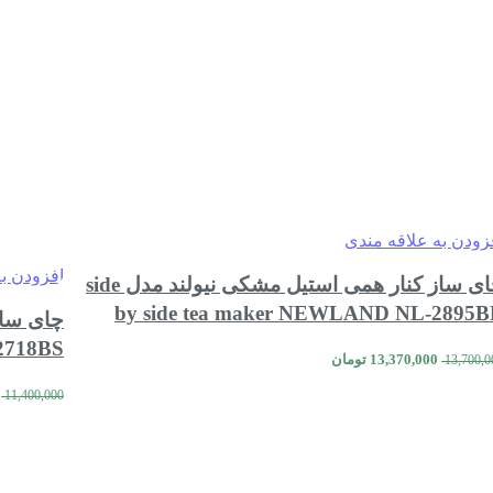
زودن به علاقه مندی
افزودن ب
چای ساز کنار همی استیل مشکی نیولند مدل side
by side tea maker NEWLAND NL-2895B
2718BS
قیمت
قیمت
13,370,000
تومان
13,700,0
اصلی:
فعلی:
مقایسه
مشاهده سریع
افزودن به سبد خرید
13,700,000 تومان
13,370,000 تومان.
11,400,000
بود.
افزودن به