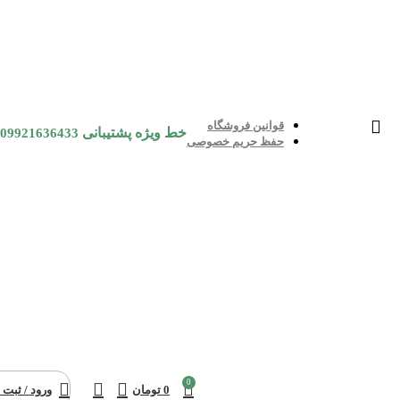
قوانین فروشگاه
خط ویژه پشتیبانی
09921636433
حفظ حریم خصوصی
0
0
تومان
ورود / ثبت 