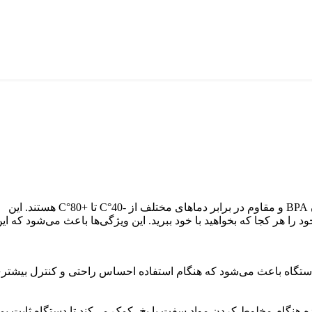
این دستگاه دارای بطری‌های 300 و 600 میلی‌لیتری از جنس تریتان مقاوم در برابر ضربه و شستشو در ماشین ظرفشویی است که بدون BPA و مقاوم در برابر دماهای مختلف از -40°C تا +80°C هستند. این
ا هر کجا که بخواهید با خود ببرید. این ویژگی‌ها باعث می‌شود که ای
 دستگاه باعث می‌شود که هنگام استفاده احساس راحتی و کنترل بیشتر
ی به‌ویژه هنگام مخلوط کردن مواد سفت یا یخ، کمک می‌کند تا دستگاه ثابت بما