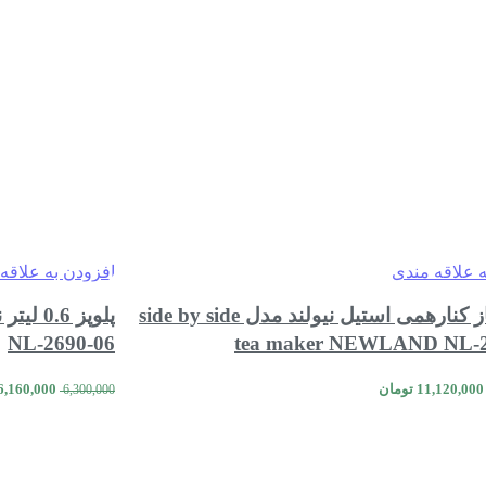
ه علاقه مندی
افزودن به علاقه
چای ساز کنارهمی استیل نیولند مدل side by side
NL-2690-06
tea maker NEWLAND NL-
قیمت
قیمت
قیمت
11,120,000
تومان
6,160,000
6,300,000
اصلی:
فعلی:
اصلی:
مقایسه
مشاهده سریع
 سبد خرید
افزودن به سبد خرید
11,400,000 تومان
11,120,000 تومان.
بود.
بود.