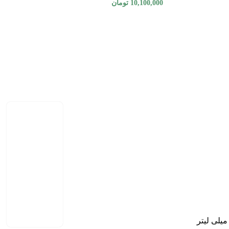
10,100,000
تومان
مان.