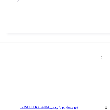
قهوه ساز بوش مدل BOSCH TKA6A044