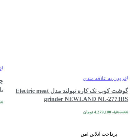
اف
افزودن به علاقه مندی
L
گوشت کوب تک کاره نیولند مدل Electric meat
grinder NEWLAND NL-2773BS
00
قیمت
قیمت
4,279,100
تومان
4,913,800
اصلی:
فعلی:
مقایسه
مشاهده سریع
اطلاعات بیشتر
4,913,800 تومان
4,279,100 تومان.
بود.
پرداخت آنلاین امن