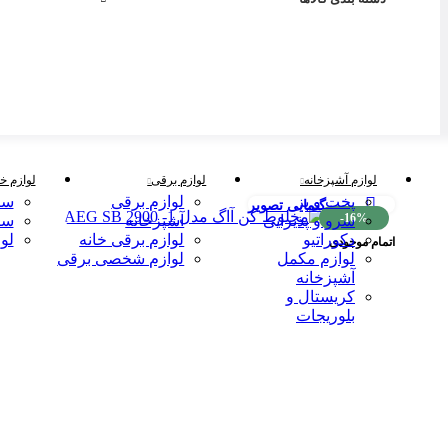
لوازم آشپزخانه
لوازم برقی
لوازم خا
پخت و پز
لوازم برقی
سر
بزرگنمایی تصویر
-16%
سرو و پذیرایی
آشپزخانه
سر
دکوراتیو
لوازم برقی خانه
لو
اتمام موجودی
لوازم مکمل
لوازم شخصی برقی
آشپزخانه
کریستال و
بلوریجات