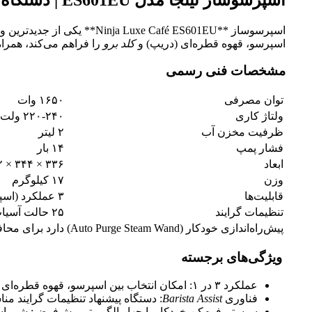
اسپرسوساز ** Café ES601EU
اسپرسو، قهوه قطره‌ای (دریپ) و
کلد برو
را فراهم می‌کند، همرا
مشخصات فنی رسمی
توان مصرفی
۱۶۵۰ وات
ولتاژ کاری
۲۲۰-۲۴۰ ولت، ۵۰–۶۰ هرتز
ظرفیت مخزن آب
۲ لیتر
فشار پمپ
۱۴ بار
ابعاد
۳۳۶ × ۳۴۴ × ۳۷۲ میلی‌متر (عرض × عمق × ارتفاع)
وزن
۱۷ کیلوگرم
قابلیت‌ها
۳ عملکرد (اسپرسو، دریپ، کلد برو)، آسیاب داخلی، فوم‌کن خودکار، تنظیمات گرایند و دوز وزن پایه، فناوری Barista Assist
تنظیمات گرایند
۲۵ حالت آسیاب برای دانه قهوه
پیش‌راه‌اندازی خودکار (Auto Purge Steam Wand)
دارد برای محا
ویژگی‌های برجسته
عملکرد ۳ در ۱: امکان انتخاب بین اسپرسو، قهوه قطره‌ای و کلد برو بدون جابجایی دستگاه
فناوری
Barista Assist
: دستگاه پیشنهاد تنظیمات گرایند من
سیستم فوم‌کن خودکار با چهار الگوریتم پیش‌فرض: شیر ا