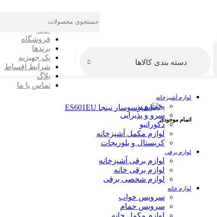
خانه
فروشگاه
برندها
پک جهیزیه
دسته بندی کالاها
شرایط اقساط
بلاگ
تماس با ما
لوازم آشپزخانه
پخت و پز
-4%
سرو و پذیرایی
اتمام موجودی
دکوراتیو
لوازم مکمل آشپزخانه
کریستال و بلوریجات
لوازم برقی
لوازم برقی آشپزخانه
لوازم برقی خانه
لوازم شخصی برقی
لوازم خانه
سرویس خواب
سرویس حمام
لوازم مکمل خانه