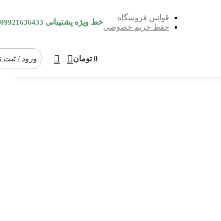
قوانین فروشگاه
خط ویژه پشتیبانی
09921636433
حفظ حریم خصوصی
0
تومان
ورود / ثبت ن