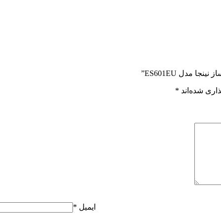
ا مدل ES601EU”
اری شده‌اند
*
ایمیل
*