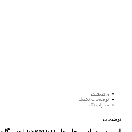
توضیحات
توضیحات تکمیلی
نظرات (0)
توضیحات
اسپرسوساز نینجا مدل ES601EU | دستگاه ۳ در ۱ قهوه