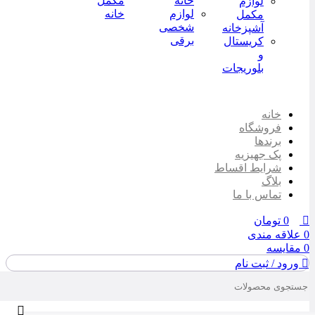
خانه
مکمل
لوازم
لوازم
خانه
مکمل
شخصی
آشپزخانه
برقی
کریستال
و
بلوریجات
خانه
فروشگاه
برندها
پک جهیزیه
شرایط اقساط
بلاگ
تماس با ما
0
تومان
0
علاقه مندی
0
مقایسه
ورود / ثبت نام