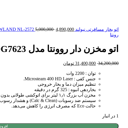
اتو بخار مسافرتی نیولند NEWLAND NL-2572
4,890,000
5,000,000
رونتا
اتو مخزن دار روونتا مدل Rowenta DG7623
34,200,000
31,400,000
تومان
توان : 2200 وات
جنس کفی : Microsteam 400 HD Laser.
تنظیم میزان دما و بخار خروجی
بخاردهی انبوه : 325 گرم در دقیقه
مخزن آب بزرگ ۱٫۱ لیتر برای اتوکشی طولانی بدون پر کردن مداوم.
سیستم ضد رسوبات (Calc & Clean) و هشدار رسوب (CalcIndicator) برای نگهداری بهتر دستگاه.
حالت Eco که مصرف انرژی را کاهش می‌دهد.
1 در انبار
افزود