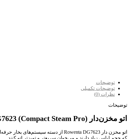
توضیحات
توضیحات تکمیلی
نظرات (0)
توضیحات
اتو مخزن‌دار Rowenta DG7623 (Compact Steam Pro)
اتو مخزن دار Rowenta DG7623 از دست
که حجم لباس زیاد دارند و می‌خوان سریع‌تر و تمیزتر اتو کنند.