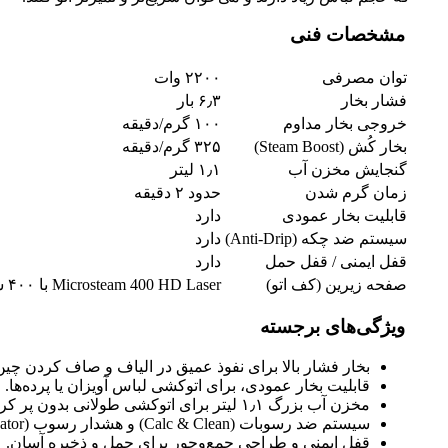
مشخصات فنی
توان مصرفی
۲۲۰۰ وات
فشار بخار
۶٫۳ بار
خروجی بخار مداوم
۱۰۰ گرم/دقیقه
بخار کُش (Steam Boost)
۳۲۵ گرم/دقیقه
گنجایش مخزن آب
۱٫۱ لیتر
زمان گرم شدن
حدود ۲ دقیقه
قابلیت بخار عمودی
دارد
سیستم ضد چکه (Anti-Drip)
دارد
قفل ایمنی / قفل حمل
دارد
صفحه زیرین (کف اتو)
Microsteam 400 HD Laser با ۴۰۰ سوراخ بخار
ویژگی‌های برجسته
بخار فشار بالا برای نفوذ عمیق در الیاف و صاف کردن چی
قابلیت بخار عمودی، برای اتوکشی لباس آویزان یا پرده‌ها.
مخزن آب بزرگ ۱٫۱ لیتر برای اتوکشی طولانی بدون پر کردن مداوم.
سیستم ضد رسوبات (Calc & Clean) و هشدار رسوب (CalcIndicator) برای نگهداری بهتر دستگاه.
قفل ایمنی و طراحی جمع‌وجور برای حمل و ذخیره آسان.