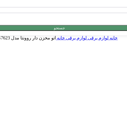
جستجو
خانه
لوازم برقی
لوازم برقی خانه
اتو مخزن دار روونتا مدل Rowenta DG7623