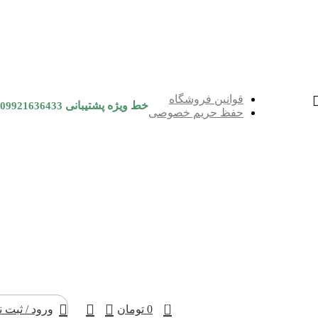
قوانین فروشگاه
خط ویژه پشتیبانی
09921636433
حفظ حریم خصوصی
0
0
تومان
ورود / ثبت ن