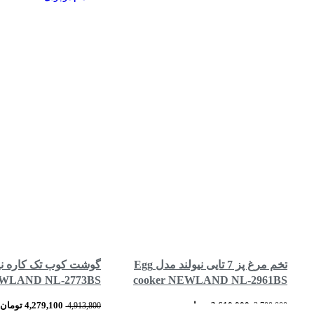
تخم مرغ پز 7 تایی نیولند مدل Egg
NEWLAND NL-2773BS
cooker NEWLAND NL-2961BS
3,610,000
تومان
4,279,100
تومان
4,913,800
3,700,000