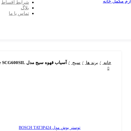
ازم مکمل خانه
شرایط اقساط
بلاگ
تماس با ما
خانه
برند ها
سیج
آسیاب قهوه سیج مدل Sage SCG600SIL
توستر بوش مدل BOSCH TAT3P424