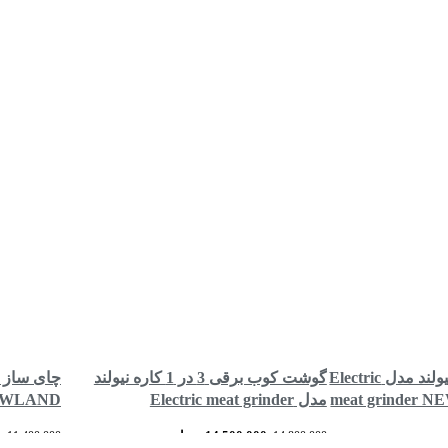
گوشت کوب تک کاره نیولند مدل Electric
گوشت کوب برقی 3 در 1 کاره نیولند
چای ساز ک
meat grinder 
مدل Electric meat grinder
 NEWLAND
-2719BL
NEWLAND NL-2758BS
14,500,000
تومان
0
11,400,000
14,800,000