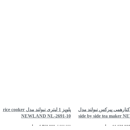
نارهمی پیرکس نیولند مدل
پلوپز 1 لیتری نیولند مدل rice cooker
NEWLAND NL-2691-10
side by side tea maker
NL
6,760,000
تومان
11,120,00
تومان
6,900,000