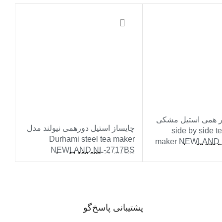
-2%
ر همی استیل مشکی
چایساز استیل دورهمی نیولند مدل
لند مدل side by side tea
Durhami steel tea maker
22
maker NEWLAND 
13,370,0
تومان
NEWLAND NL-2717BS
11,120,000
تومان
11,400,000
000
 خرید
افزودن به سبد خرید
ا
پشتیبانی پاسخ‌گو