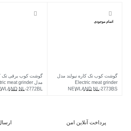
-3%
-13%
اتمام موجودی
گوشت کوب تک کاره نیولند مدل
گوشت کوب برقی تک کار
Electric meat grinder
مدل ric meat grinder
WLAND NL-2772BL
NEWLAND NL-2773BS
4,279,100
تومان
4,290,000
توما
4,400,000
4,913,800
اطلاعات بیشتر
افزودن به سبد خرید
پرداخت آنلاین امن
ارسال