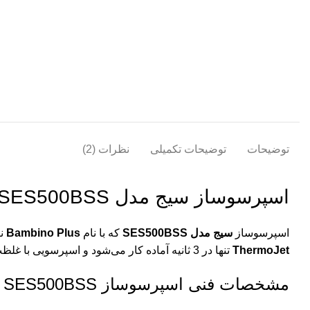
توضیحات
توضیحات تکمیلی
نظرات (2)
اسپرسوساز سیج مدل SAGE SES500BSS
اسپرسوساز
سیج مدل SES500BSS
که با نام
Bambino Plus
نیز
ThermoJet
تنها در 3 ثانیه آماده کار می‌شود و اسپرسویی با غلظت و کرمای عالی ارائه می‌دهد.
مشخصات فنی اسپرسوساز Sage SES500BSS