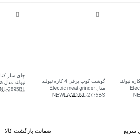
-2%
-2%
چای ساز کنا
ه نیولند
گوشت کوب برقی 4 کاره نیولند
نیو
Elect
مدل Electric meat grinder
NL-2895BL
00
13,700,000
NEWLAND NL-2775BS
NE
ن
10,370,000
تومان
10,600,000
افزودن به سبد
افزودن به سبد خرید
 سریع
ضمانت بازگشت کالا