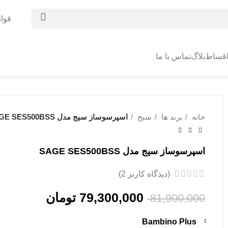
قوا
اقساط
بلاگ
تماس با ما
خانه
برند ها
سیج
اسپرسوساز سیج مدل SAGE SES500BSS
اسپرسوساز سیج مدل SAGE SES500BSS
(دیدگاه کاربر
2
)
79,300,000
تومان
81,900,000
Bambino Plus