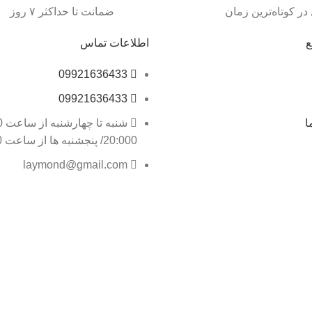
در کوتاه‌ترین زمان
ضمانت تا حداکثر ۷ روز
ع
اطلاعات تماس
09921636433
09921636433
ا
20:000/ پنجشنبه ها از ساعت 9:30 تا 14:00
laymond@gmail.com