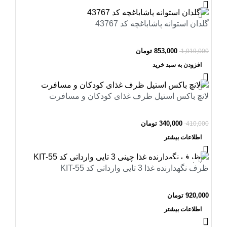
-16%
گلدان استوانه پاشاباغچه کد 43767
853,000
تومان
1,019,000
افزودن به سبد خرید
-17%
لانچ باکس استیل ظرف غذای کودکان و مسافرت
اتمام موجودی
340,000
تومان
410,000
اطلاعات بیشتر
اتمام موجودی
ظرف نگهدارنده غذا 3 تایی وارداتی کد KIT-55
920,000
تومان
اطلاعات بیشتر