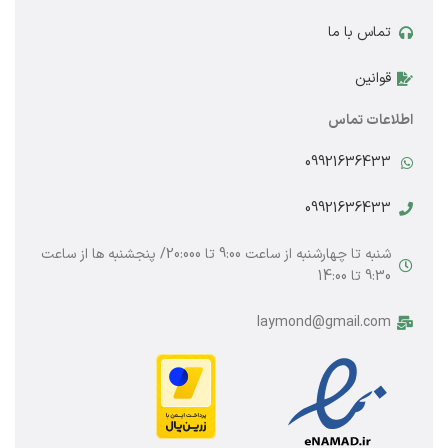
تماس با ما
قوانین
اطلاعات تماس
09921636433
09921636433
شنبه تا چهارشنبه از ساعت 9:00 تا 20:000/ پنجشنبه ها از ساعت
9:30 تا 14:00
laymond@gmail.com