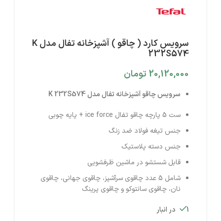
سرویس کارد ( چاقو ) آشپزخانه تفال مدل K
232S574
20,120,000
تومان
سرویس چاقو آشپزخانه تفال مدل K 232S574
ست 5 پارچه چاقو تفال ice force + پایه چوبی
جنس تیغه فولاد ضد زنگ
جنس دسته پلاستیک
قابل شستشو در ماشین ظرفشویی
شامل 5 عدد چاقوی سرآشپز، چاقوی جهانی، چاقوی
نان، چاقوی سانتوکو و چاقوی پرینگ
1 در انبار