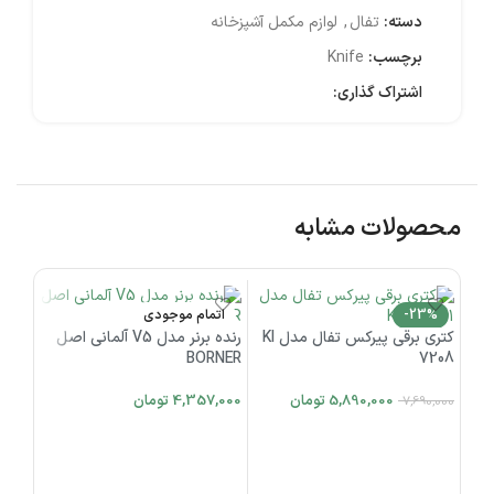
دسته:
تفال
,
لوازم مکمل آشپزخانه
برچسب:
Knife
اشتراک گذاری:
محصولات مشابه
-23%
اتمام موجودی
ات
کتری برقی پیرکس تفال مدل KI
رنده برنر مدل V5 آلمانی اصل
BORNER
7208
5,890,000
تومان
4,357,000
تومان
7,690,000
افزودن به سبد خرید
اطلاعات بیشتر