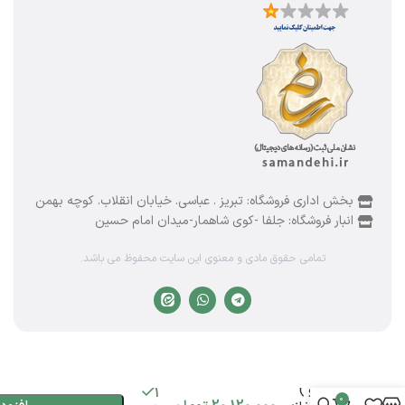
بخش اداری فروشگاه: تبریز . عباسی. خیابان انقلاب. کوچه بهمن
انبار فروشگاه: جلفا -کوی شاهمار-میدان امام حسین
تمامی حقوق مادی و معنوی این سایت محفوظ می باشد.
سرویس
کارد (
چاقو )
1
0