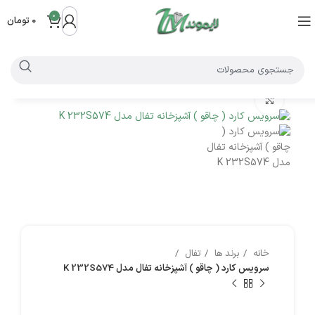
0
0
تومان
بزرگنمایی تصویر
خانه
برند ها
تفال
سرویس کارد ( چاقو ) آشپزخانه تفال مدل K 232S574