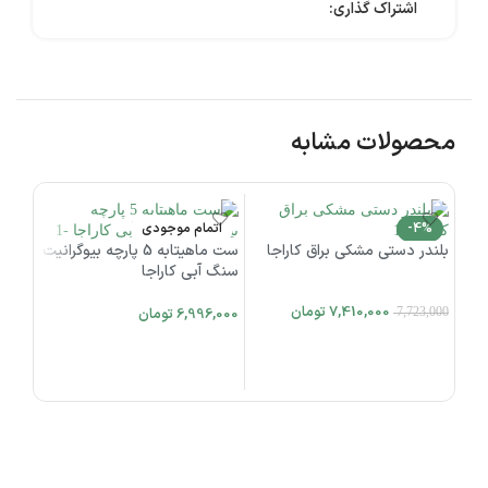
اشتراک گذاری:
محصولات مشابه
-4%
اتمام موجودی
ات
بلندر دستی مشکی براق کاراجا
ست ماهیتابه 5 پارچه بیوگرانیت
اتمام موجودی
سنگ آبی کاراجا
تستر
درجه یک 00w
7,410,000
تومان
6,996,000
تومان
7,723,000
,000
اطلاعات بیشتر
اطلاعات بیشتر
اطل