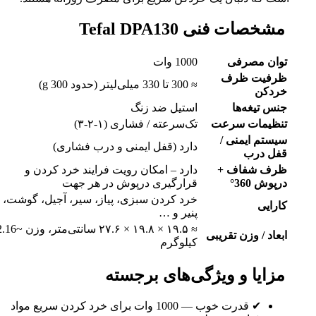
مشخصات فنی Tefal DPA130
توان مصرفی
1000 وات
ظرفیت ظرف
≈ 300 تا 330 میلی‌لیتر (حدود 300 g)
خردکن
جنس تیغه‌ها
استیل ضد زنگ
تنظیمات سرعت
تک‌سرعته / فشاری (۱-۲-۳)
سیستم ایمنی /
دارد (قفل ایمنی و درب فشاری)
قفل درب
ظرف شفاف +
دارد – امکان رویت فرایند خرد کردن و
درپوش 360°
قرارگیری درپوش در هر جهت
خرد کردن سبزی، پیاز، سیر، آجیل، گوشت،
کارایی
پنیر و …
≈ ۱۹.۵ × ۱۹.۸ × ۲۷.۶ سانتی‌متر، وز
ابعاد / وزن تقریبی
کیلوگرم
مزایا و ویژگی‌های برجسته
✔ قدرت خوب — 1000 وات برای خرد کردن سریع مواد