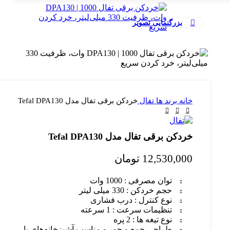
بزرگنمایی تصویر
خانه
برند ها
تفال
خردکن برقی تفال مدل Tefal DPA130
خردکن برقی تفال مدل Tefal DPA130
12,530,000
تومان
توان مصرفی : 1000 وات
حجم خردکن : 330 میلی لیتر
نوع کنترل : درب فشاری
تنظیمات سرعت : 1 سرعته
نوع تیغه ها : 2 پره
طراحی جمع و جور و مناسب آشپزخانه‌های با