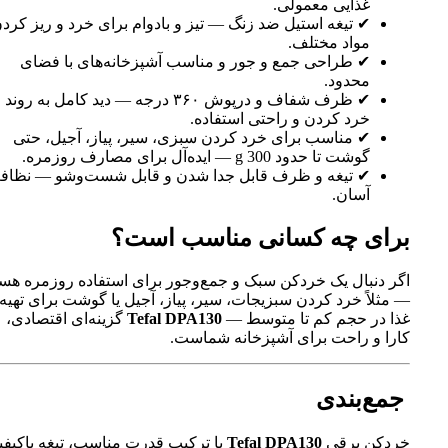
غذایی معمولی.
✔ تیغه استیل ضد زنگ — تیز و بادوام برای خرد و ریز کرد
مواد مختلف.
✔ طراحی جمع و جور و مناسب آشپزخانه‌های با فضای
محدود.
✔ ظرف شفاف و درپوش ۳۶۰ درجه — دید کامل به روند
خرد کردن و راحتی استفاده.
✔ مناسب برای خرد کردن سبزی، سیر، پیاز، آجیل، حتی
گوشت تا حدود 300 g — ایده‌آل برای مصارف روزمره.
✔ تیغه و ظرف قابل جدا شدن و قابل شست‌وشو — نظاف
آسان.
برای چه کسانی مناسب است؟
اگر دنبال یک خردکن سبک و جمع‌وجور برای استفاده روزمره هس
— مثلاً خرد کردن سبزیجات، سیر، پیاز، آجیل یا گوشت برای تهیه
غذا در حجم کم تا متوسط —
Tefal DPA130
گزینه‌ای اقتصادی،
کارا و راحت برای آشپزخانه شماست.
جمع‌بندی
خردکن برقی
Tefal DPA130
با ترکیب قدرت مناسب، تیغه باکیف