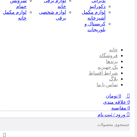
پذیرایی
لوازم برقی
سرویس
دکوراتیو
خانه
حمام
لوازم مکمل
لوازم شخصی
لوازم مکمل
آشپزخانه
برقی
خانه
کریستال و
بلوریجات
خانه
فروشگاه
برندها
پک جهیزیه
شرایط اقساط
بلاگ
تماس با ما
0
تومان
0
علاقه مندی
0
مقایسه
ورود / ثبت نام