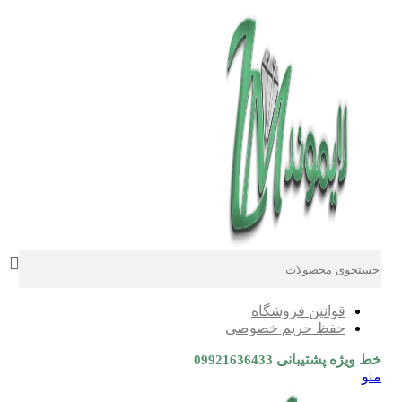
0
0
0
قوانین فروشگاه
حفظ حریم خصوصی
خط ویژه پشتیبانی
09921636433
منو