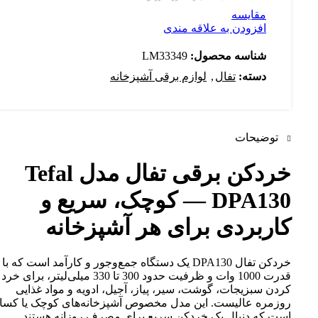
مقایسه
افزودن به علاقه مندی
شناسه محصول:
LM33349
دسته:
تفال
,
لوازم برقی آشپزخانه
توضیحات
خردکن برقی تفال مدل Tefal
DPA130 — کوچک، سریع و
کاربردی برای هر آشپزخانه
خردکن تفال DPA130 یک دستگاه جمع‌وجور و کارآمد است که با
قدرت 1000 وات و ظرفیت حدود 300 تا 330 میلی‌لیتر، برای خرد
کردن سبزیجات، گوشت، سیر، پیاز، آجیل، ادویه و مواد غذایی
روزمره عالیست. این مدل مخصوص آشپزخانه‌های کوچک یا کسا
است که دنبال یک خردکن سریع برای مصرف روزانه هستند.