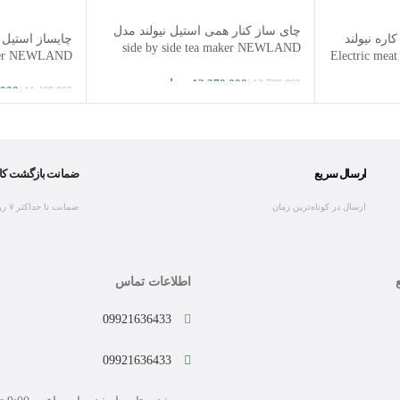
چای ساز کنار همی استیل نیولند مدل
چایساز استیل 
وشت کوب برقی 3 در 1 کاره نیولند
side by side tea maker NEWLAND
aker NEWLAND
Electric meat
NL-2894BS
NL-2717BS
13,370,000
تومان
13,700,000
,000
ن
11,400,000
افزودن به سبد خرید
افزودن به سبد
ارسال سریع
ضمانت بازگشت کال
ارسال در کوتاه‌ترین زمان
ضمانت تا حداکثر ۷ روز
اطلاعات تماس
09921636433
09921636433