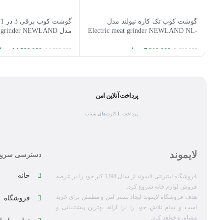
گوشت کوب تک کاره نیولند مدل
گ
Electric meat grinder NEWLAND NL-
مدل  grinder NEWLAND
NL-2758BS
2774BS
7,810,000
تومان
14,500,000
توما
14,800,000
8,000,000
افزودن به سبد خرید
افزودن به سبد خرید
پرداخت آنلاین امن
پرداخت با کارت‌های شتاب
لایموند
دسترسی سریع
خانه
فروشگاه اینترنتی لایموند از سال 1398 کار خود را در عرصه
فروش لوازم خانه شروع کرد.
هدف فروشگاه لایموند ایجاد بستر امن و مطمئن برای خرید
فروشگاه
است و تمام تلاش خود را برا ارائه بهترین پیشتیبانی و
مشاوره خواهد کرد.