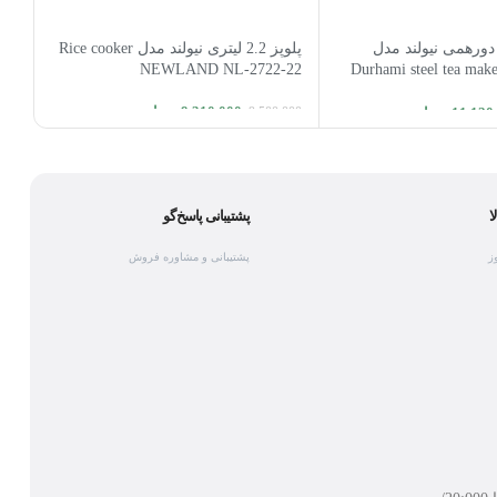
دورهمی نیولند مدل
پلوپز 2.2 لیتری نیولند مدل Rice cooker
Durhami steel tea m
15
NEWLAND NL-2722-22
9,310,000
تومان
11,120
تومان
,000
9,500,000
افزودن به سبد خرید
ا
 خرید
ا
پشتیبانی پاسخ‌گو
پشتیبانی و مشاوره فروش