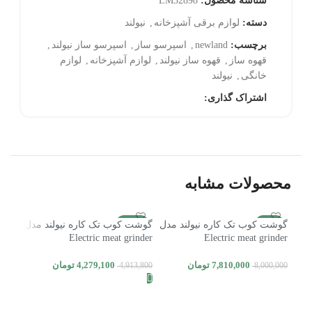
شناسه محصول:
LM32898
دسته:
لوازم برقی آشپزخانه
,
نیولند
برچسب:
newland
,
اسپرسو ساز
,
اسپرسو ساز نیولند
,
قهوه ساز
,
قهوه ساز نیولند
,
لوازم آشپزخانه
,
لوازم
خانگی
,
نیولند
اشتراک گذاری:
محصولات مشابه
2%
-13%
-2%
گوشت کوب تک کاره نیولند مدل
گوشت کوب تک کاره نیولند مدل
Electric meat grinder
Electric meat grinder
اتمام موجودی
NEWLAND NL-2773BS
NEWLAND NL-2774BS
7,810,000
تومان
4,279,100
تومان
4,913,800
8,000,000
افزودن به سبد خرید
اطلاعات بیشتر