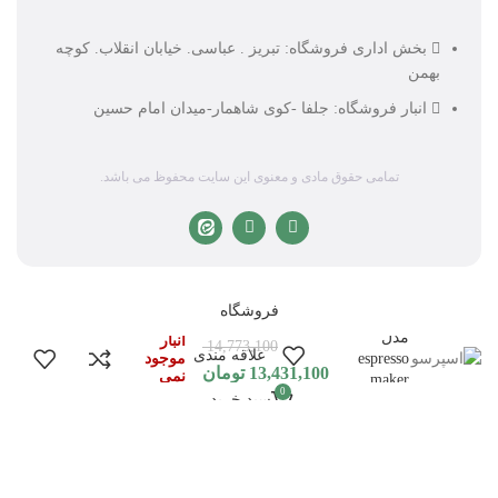
بخش اداری فروشگاه: تبریز . عباسی. خیابان انقلاب. کوچه
بهمن
انبار فروشگاه: جلفا -کوی شاهمار-میدان امام حسین
تمامی حقوق مادی و معنوی این سایت محفوظ می باشد.
اسپرسو
فروشگاه
ساز نیولند
در
مدل
انبار
14,773,100
علاقه مندی
موجود
espresso
13,431,100
تومان
نمی
maker
0
باشد
سبد خرید
NEWLAND
NL-2741BS
حساب کاربری من