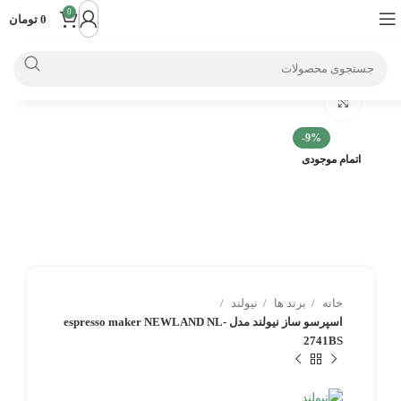
0
0
تومان
بزرگنمایی تصویر
-9%
اتمام موجودی
خانه
برند ها
نیولند
اسپرسو ساز نیولند مدل espresso maker NEWLAND NL-
2741BS