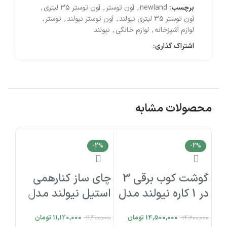
برچسب:
newland
,
آون توستر
,
آون توستر 35 لیتری
,
آون توستر 35 لیتری نیولند
,
آون توستر نیولند
,
توستر
,
لوازم آشپزخانه
,
لوازم خانگی
,
نیولند
اشتراک گذاری:
محصولات مشابه
2%
-2%
-2%
گوشت کوب برقی 3
چای ساز کنارهمی
در 1 کاره نیولند مدل
استیل نیولند مدل
side by side tea
Electric meat
14,500,000
تومان
11,120,000
تومان
11,400,000
14,800,000
maker NEWLAND
grinder NEWLAND