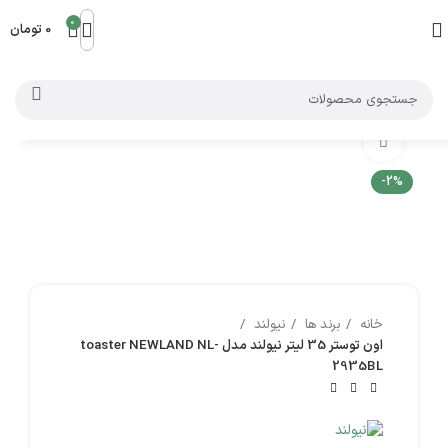
0
0
تومان
بزرگنمایی تصویر
-2%
خانه
برند ها
نیولند
اون توستر 35 لیتر نیولند مدل toaster NEWLAND NL-
2935BL