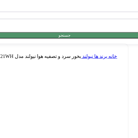
جستجو
خانه
برند ها
نیولند
بخور سرد و تصفیه هوا نیولند مدل Cold smoke and air purification NEWLAND NL-2721WH