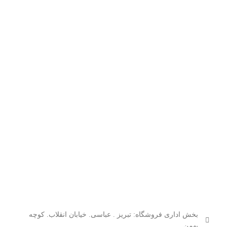
بخش اداری فروشگاه: تبریز . عباسی. خیابان انقلاب. کوچه
بهمن