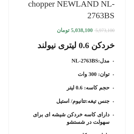
chopper NEWLAND NL-
2763BS
5,038,100
تومان
5,973,100
خردکن 0.6 لیتری نیولند
مدل:NL-2763BS
توان: 300 وات
حجم کاسه: 0.6 لیتر
جنس تیغه:تتانیوم/ استیل
دارای کاسه خردکن شیشه ای برای
سهولت در شستشو