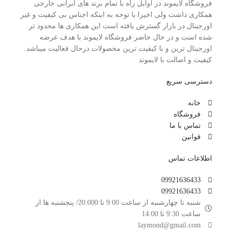
فروشگاه لایموند در اوایل راه با تمام برند های ایرانی خارجی
همکاری داشت ولی اخیرا با توجه به اینکه اجناس بی کیفیت و غیر
اورجینال در بازار گسترش یافته است این همکاری ها محدود تر
شده است و در حال حاضر فروشگاه لایموند با هدف عرضه
اورجینال ترین و با کیفیت ترین محصولات درحال فعالیت میباشد.
کیفیت و اصالت با لایموند
دسترسی سریع
خانه
فروشگاه
تماس با ما
قوانین
اطلاعات تماس
09921636433
09921636433
شنبه تا چهارشنبه از ساعت 9:00 تا 20:000/ پنجشنبه ها از
ساعت 9:30 تا 14:00
laymond@gmail.com