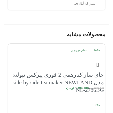
اشتراک گذاری:
محصولات مشابه
-14%
اتمام موجودی
چای ساز کنارهمی 2 قوری پیرکس نیولند
مدل side by side tea maker NEWLAND
9,394,100
تومان
10,959,400
NL-2786BG
اطلاعات بیشتر
-2%