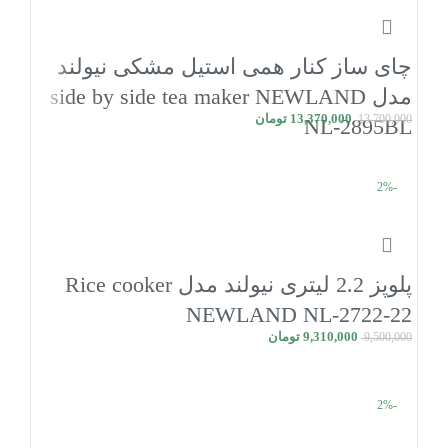
چای ساز کنار همی استیل مشکی نیولند
مدل side by side tea maker NEWLAND
13,370,000
تومان
13,700,000
NL-2895BL
افزودن به سبد خرید
-2%
پلوپز 2.2 لیتری نیولند مدل Rice cooker
NEWLAND NL-2722-22
9,310,000
تومان
9,500,000
افزودن به سبد خرید
-2%