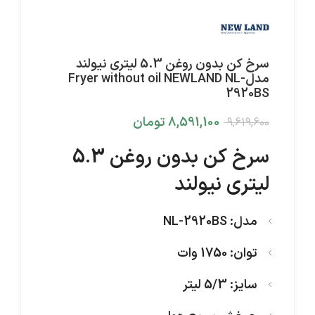
سرخ کن بدون روغن 5.3 لیتری نیولند
مدلFryer without oil NEWLAND NL-
2920BS
8,591,100
تومان
9,619,600
سرخ کن بدون روغن 5.3
لیتری نیولند
مدل: NL-2920BS
توان: 1750 وات
سایز: 5/3 لیتر