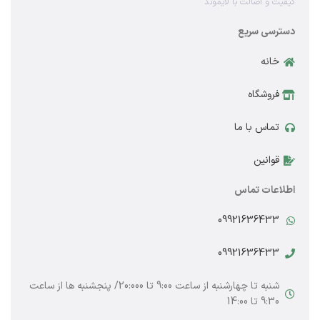
کیفیت و اصالت با لایموند
دسترسی سریع
خانه
فروشگاه
تماس با ما
قوانین
اطلاعات تماس
09921636433
09921636433
شنبه تا چهارشنبه از ساعت 9:00 تا 20:000/ پنجشنبه ها از ساعت
9:30 تا 14:00