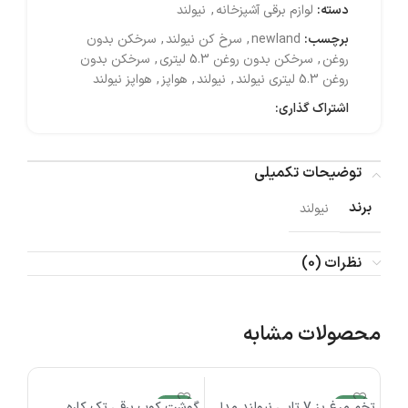
دسته:
لوازم برقی آشپزخانه
,
نیولند
برچسب:
newland
,
سرخ کن نیولند
,
سرخکن بدون
روغن
,
سرخکن بدون روغن 5.3 لیتری
,
سرخکن بدون
روغن 5.3 لیتری نیولند
,
نیولند
,
هواپز
,
هواپز نیولند
اشتراک گذاری:
توضیحات تکمیلی
برند
نیولند
نظرات (0)
محصولات مشابه
-2%
تخم مرغ پز 7 تایی نیولند مدل
-3%
گوشت کوب برقی تک کاره
2%