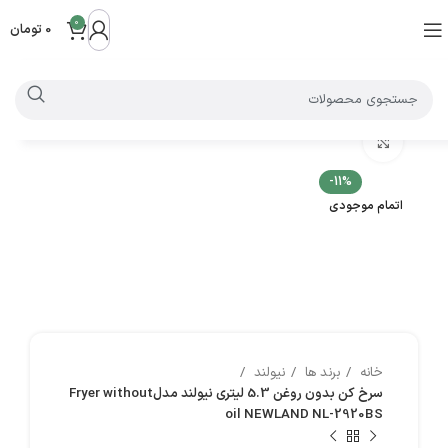
0
0
تومان
بزرگنمایی تصویر
-11%
اتمام موجودی
خانه
برند ها
نیولند
سرخ کن بدون روغن 5.3 لیتری نیولند مدلFryer without
oil NEWLAND NL-2920BS