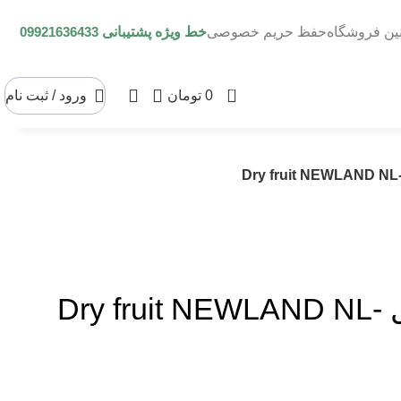
نین فروشگاه
حفظ حریم خصوصی
خط ویژه پشتیبانی
09921636433
0
0
تومان
ورود / ثبت نام
میوه خشک کن کلیدی نیولند مدل Dry fruit NEWLAND NL-