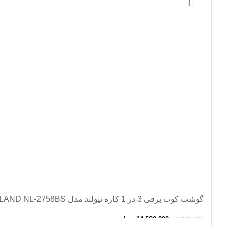
-2%
گوشت کوب برقی 3 در 1 کاره نیولند مدل Electric meat grinder NEWLAND NL-2758BS
14,500,000
تومان
14,800,000