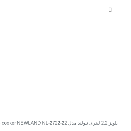
افزودن به سبد خرید
-2%
پلوپز 2.2 لیتری نیولند مدل Rice cooker NEWLAND NL-2722-22