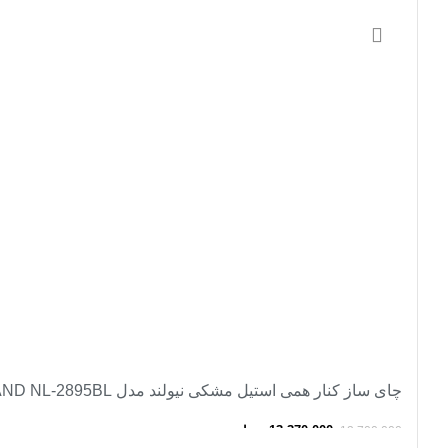
افزودن به سبد خرید
-2%
چای ساز کنار همی استیل مشکی نیولند مدل side by side tea maker NEWLAND NL-2895BL
13,370,000
تومان
13,700,000