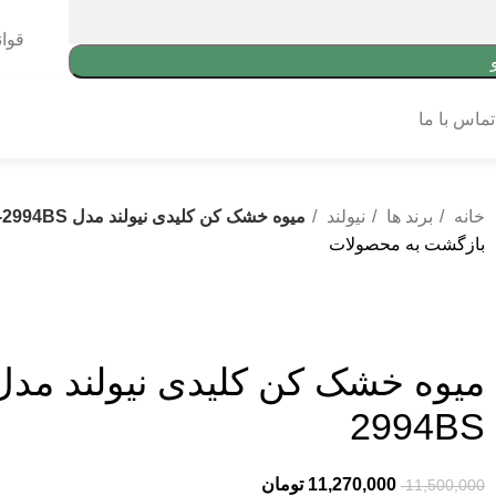
قوا
تماس با ما
خانه
برند ها
نیولند
میوه خشک کن کلیدی نیولند مدل Dry fruit NEWLAND NL-2994BS
بازگشت به محصولات
2994BS
11,270,000
تومان
11,500,000