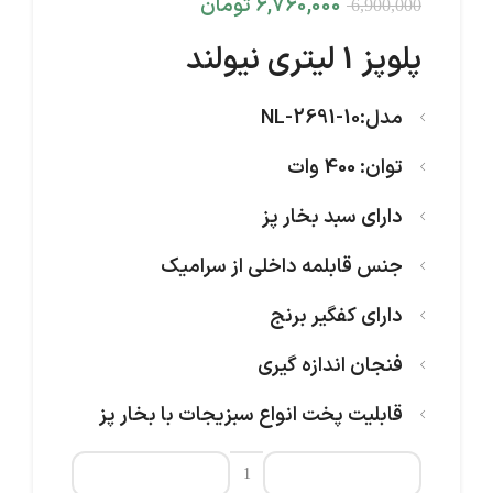
6,760,000
تومان
6,900,000
پلوپز 1 لیتری نیولند
مدل:NL-2691-10
توان: 400 وات
دارای سبد بخار پز
جنس قابلمه داخلی از سرامیک
دارای کفگیر برنج
فنجان اندازه گیری
قابلیت پخت انواع سبزیجات با بخار پز