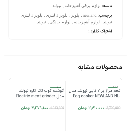
دسته:
لوازم برقی آشپزخانه
,
نیولند
برچسب:
newland
,
پلوپز
,
پلوپز 1 لیتری
,
پلوپز 1 لیتری
نیولند
,
لوازم آشپزخانه
,
لوازم خانگی
,
نیولند
اشتراک گذاری:
محصولات مشابه
-2%
تخم مرغ پز 7 تایی نیولند مدل
-13%
گوشت کوب تک کاره نیولند
3%
Egg cooker NEWLAND NL-
مدل Electric meat grinder
اتمام موجودی
NEWLAND NL-2773BS
2961BS
3,610,000
تومان
4,279,100
تومان
4,913,800
3,700,000
افزودن به سبد خرید
اطلاعات بیشتر