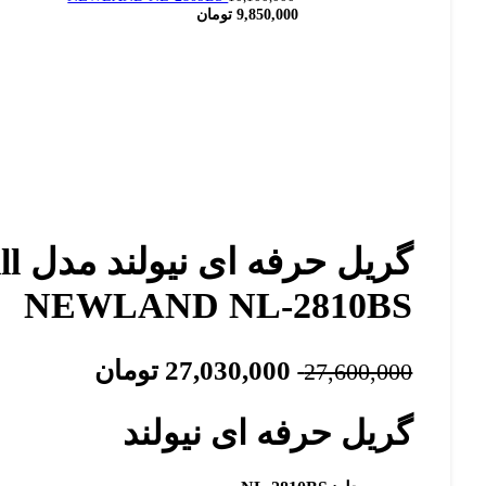
9,850,000
تومان
گریل
NEWLAND NL-2810BS
27,030,000
تومان
27,600,000
گریل حرفه ای نیولند