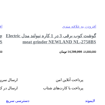
افزودن به علاقه مندی
اف
گوشت کوب برقی 3 در 1 کاره نیولند مدل Electric
S
meat grinder NEWLAND NL-2758BS
14,500,000
تومان
00
14,800,000
مقایسه
مشاهده سریع
افزودن به سبد خرید
پرداخت آنلاین امن
ارسال سریع
پرداخت با کارت‌های شتاب
ارسال در کو
لایموند
دسترسی سریع