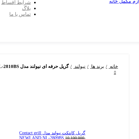
ازم مکمل خانه
شرایط اقساط
بلاگ
تماس با ما
خانه
برند ها
نیولند
گریل حرفه ای نیولند مدل Professional grill NEWLAND NL-2810BS
گریل کانتکت نیولند مدل Contact grill
NEWLAND NL-2809BS
10,100,000