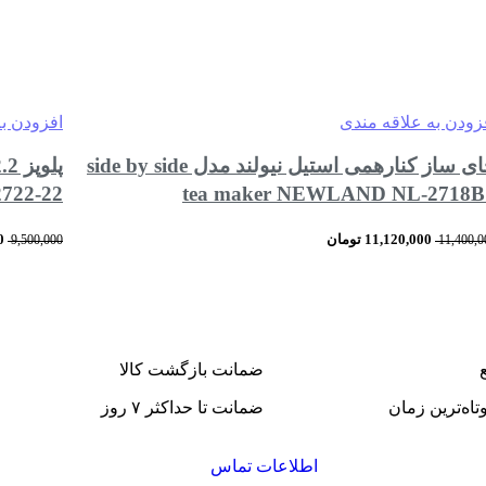
زودن به علاقه مندی
افزودن ب
چای ساز کنارهمی استیل نیولند مدل side by side
722-22
tea maker NEWLAND NL-2718B
11,120,000
تومان
0
9,500,000
11,400,0
مقایسه
مشاهده سریع
افزودن به سبد خرید
افزودن به
ضمانت بازگشت کالا
تاه‌ترین زمان
ضمانت تا حداکثر ۷ روز
اطلاعات تماس