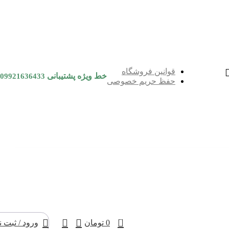
قوانین فروشگاه
خط ویژه پشتیبانی
09921636433
حفظ حریم خصوصی
0
0
تومان
ورود / ثبت ن