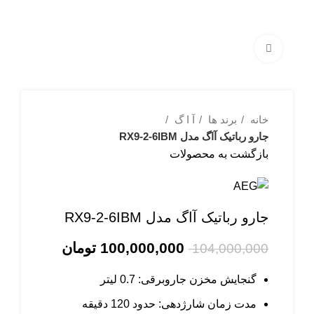
بزرگنمایی تصویر
خانه
برند ها
آ ا گ
جارو رباتیک آاگ مدل RX9-2-6IBM
بازگشت به محصولات
جارو رباتیک آاگ مدل RX9-2-6IBM
100,000,000
تومان
104,000,000
گنجایش مخزن جاروبرقی: 0.7 لیتر
مدت زمان شارژدهی: حدود 120 دقیقه