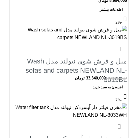
8,904,000
تومان
اطلاعات بیشتر
-2%
مبل و فرش شوی نیولند مدل Wash
sofas and carpets NEWLAND NL-
3019BL
33,340,000
تومان
34,000,000
افزودن به سبد خرید
-7%