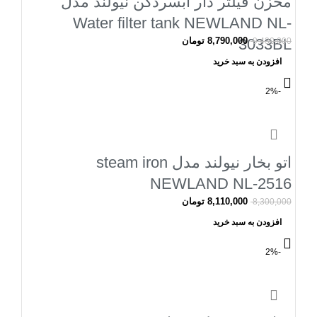
مخزن فیلتر دار آبسردکن نیولند مدل
Water filter tank NEWLAND NL-
3033BL
8,790,000
تومان
9,430,000
افزودن به سبد خرید
-2%
اتو بخار نیولند مدل steam iron
NEWLAND NL-2516
8,110,000
تومان
8,300,000
افزودن به سبد خرید
-2%