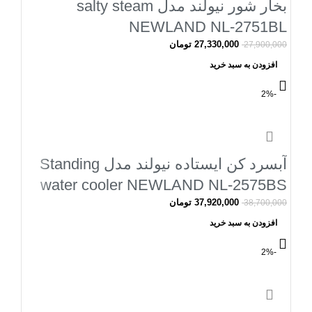
بخار شور نیولند مدل salty steam
NEWLAND NL-2751BL
27,330,000
تومان
27,900,000
افزودن به سبد خرید
-2%
آبسرد کن ایستاده نیولند مدل Standing
water cooler NEWLAND NL-2575BS
37,920,000
تومان
38,700,000
افزودن به سبد خرید
-2%