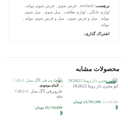
برچسب:
newland
,
فرش شوی
,
فرش شوی نیولند
,
لوازم خانگی
,
لوازم نظافت
,
مبل شوی
,
مبل شوی
نیولند
,
مبل و فرش شوی
,
مبل و فرش شوی نیولند
,
نیولند
اشتراک گذاری:
محصولات مشابه
-2%
اتمام موجودی
7%
اتو مخزن دار رونتا DG8622
جاروبرقی آاگ مدل Vx8-2-1-
اتمام موجودی
oko
14,785,300
تومان
15,118,300
29,730,000
تومان
اطلاعات بیشتر
اطلاعات بیشتر