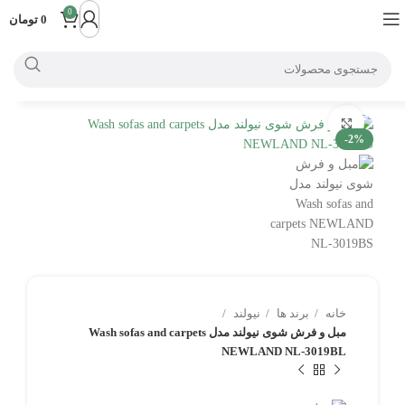
0
0
تومان
بزرگنمایی تصویر
-2%
خانه
برند ها
نیولند
مبل و فرش شوی نیولند مدل Wash sofas and carpets
NEWLAND NL-3019BL