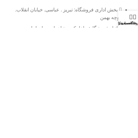
بخش اداری فروشگاه: تبریز . عباسی. خیابان انقلاب.
کوچه بهمن
وشگاه
علاقه مندی
سبد خرید
حساب کاربری من
انبار فروشگاه: جلفا -کوی شاهمار-میدان امام حسین
تمامی حقوق مادی و معنوی این سایت محفوظ می باشد.