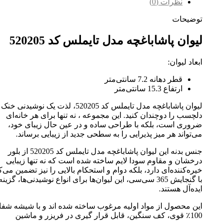
نظرات (0)
توضیحات
لیوان پاشاباغچه مدل تایملس کد 520205
ابعاد لیوان:
قطر دهانه 7.2 سانتی‌متر
ارتفاع 15.3 سانتی‌متر
لیوان پاشاباغچه مدل تایملس کد 520205، لذت یک نوشیدنی خن
دلچسب را دوچندان کنید. این مجموعه ، نه تنها برای هر خانه‌ای
ضروری است، بلکه با طراحی ساده و در عین حال زیبای خود،
می‌تواند هر میز پذیرایی را به سطحی جدید از زیبایی برساند.
جنس بدنه این لیوان پاشاباغچه مدل تایملس کد 520205 از بلور
درخشان و مقاوم سودا لایم ساخته شده است که نه تنها زیبایی
خیره‌کننده‌ای دارد، بلکه دوام و استحکام بالایی را نیز تضمین می‌ک
با گنجایش 365 سی‌سی، این لیوان‌ها برای انواع نوشیدنی‌ها، گزینه
ایده‌آل هستند.
این محصول از مواد اولیه مرغوب ساخته شده اند و با شیشه شف
100٪ قوی، کف سنگین، قابل قرار گیری در فریزر و ماشین