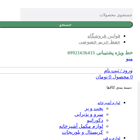
جستجو
قوانین فروشگاه
حفظ حریم خصوصی
خط ویژه پشتیبانی
09921636433
منو
ورود / ثبت نام
0
محصول
0
تومان
دسته بندی کالاها
لوازم آشپزخانه
پخت و پز
سرو و پذیرایی
دکوراتیو
لوازم مکمل آشپزخانه
کریستال و بلوریجات
لوازم برقی