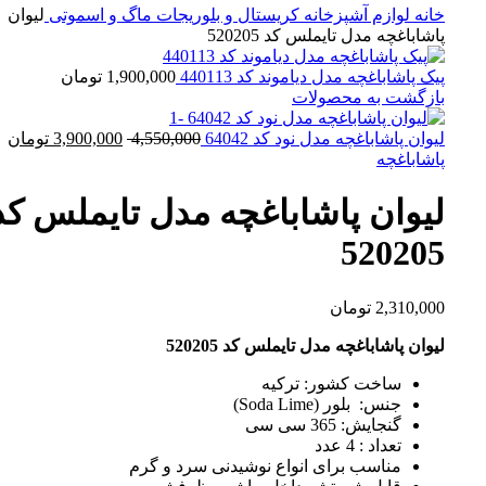
خانه
لوازم آشپزخانه
کریستال و بلوریجات
ماگ و اسموتی
لیوان
پاشاباغچه مدل تایملس کد 520205
پیک پاشاباغچه مدل دیاموند کد 440113
1,900,000
تومان
بازگشت به محصولات
قیمت
ق
لیوان پاشاباغچه مدل نود کد 64042
4,550,000
3,900,000
تومان
اصلی:
فع
پاشاباغچه
4,550,000 تومان
00
بود.
لیوان پاشاباغچه مدل تایملس کد
520205
2,310,000
تومان
لیوان پاشاباغچه مدل تایملس کد 520205
ساخت کشور: ترکیه
جنس: بلور (Soda Lime)
گنجایش: 365 سی سی
تعداد : 4 عدد
مناسب برای انواع نوشیدنی سرد و گرم