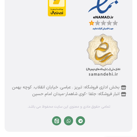
بخش اداری فروشگاه: تبریز . عباسی. خیابان انقلاب. کوچه بهمن
انبار فروشگاه: جلفا -کوی شاهمار-میدان امام حسین
تمامی حقوق مادی و معنوی این سایت محفوظ می باشد.