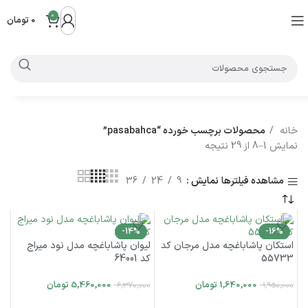
0
0
تومان
خانه
محصولات برچسب خورده “pasabahca”
نمایش 1–8 از 29 نتیجه
نمایش
9
24
36
مشاهده فیلترها
-14%
-16%
استکان پاشاباغچه مدل مرجان کد
لیوان پاشاباغچه مدل نود میراج
55733
کد 64001
1,640,000
تومان
5,460,000
تومان
6,370,000
1,950,000
افزودن به سبد خرید
افزودن به سبد خرید