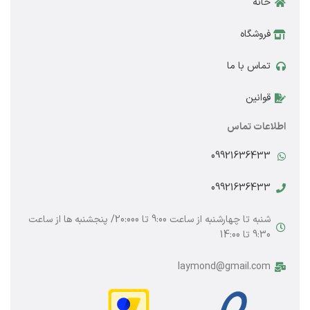
خانه
فروشگاه
تماس با ما
قوانین
اطلاعات تماس
09921636433
09921636433
شنبه تا چهارشنبه از ساعت 9:00 تا 20:000/ پنجشنبه ها از ساعت
9:30 تا 14:00
laymond@gmail.com