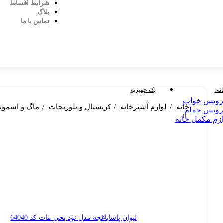
شرایط اقساط
بلاگ
تماس با ما
نه
پک جهیزیه
ویس خواب
خانه
لوازم آشپزخانه
کریستال و بلوریجات
ماگ و اسمو
ویس حمام
ازم مکمل خانه
لیوان پاشاباغچه مدل نود یخی مات کد 64040