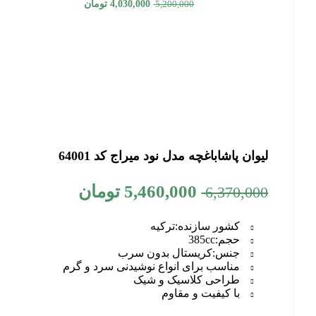
4,030,000
تومان
5,200,000
لیوان پاشاباغچه مدل نود میراج کد 64001
5,460,000
تومان
6,370,000
کشور سازنده:
ترکیه
حجم:
385cc
جنس:کریستال بدون سرب
مناسب برای انواع نوشیدنی سرد و گرم
طراحی کلاسیک و شیک
با کیفیت و مقاوم