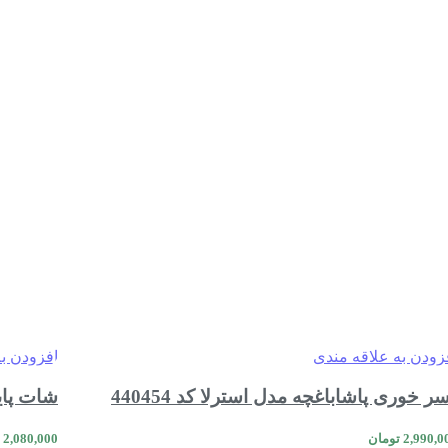
زودن به علاقه مندی
افزودن ب
ر خوری پاشاباغچه مدل استرلا کد 440454
شات پایه 
2,990,0
تومان
2,080,000