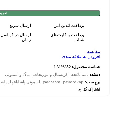
افزود
پرداخت آنلاین امن
ارسال سریع
پرداخت با کارت‌های
ارسال در کوتاه‌تری
شتاب
زمان
مقایسه
افزودن به علاقه مندی
شناسه محصول:
LM36852
دسته:
پاشا باغچه
,
کریستال و بلوریجات
,
ماگ و اسموتی
برچسب:
pashabakhja
,
pasabahca
,
اسموتی پاشاباغچا
,
پاشا
اشتراک گذاری: