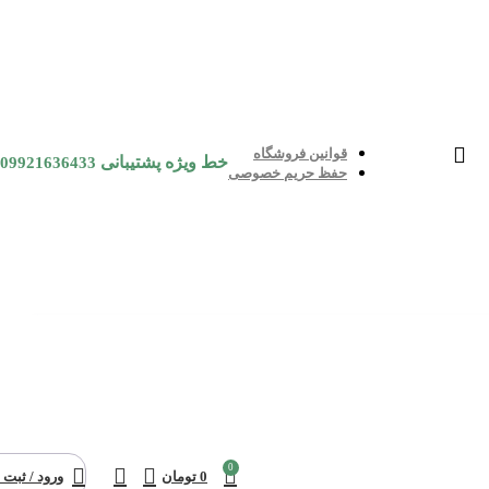
قوانین فروشگاه
خط ویژه پشتیبانی
09921636433
حفظ حریم خصوصی
0
0
تومان
ورود / ثبت 