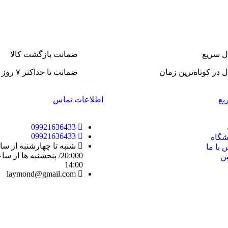
مقایسه
مشاهده سریع
افزودن به سبد خرید
افزودن به
ل سریع
ضمانت بازگشت کالا
 در کوتاه‌ترین زمان
ضمانت تا حداکثر ۷ روز
یع
اطلاعات تماس
09921636433
09921636433
گاه
 با ما
ین
14:00
laymond@gmail.com