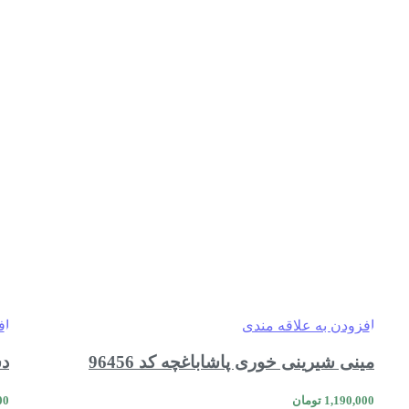
افزودن به علاقه مندی
اف
مینی شیرینی خوری پاشاباغچه کد 96456
دس
1,190,000
تومان
00