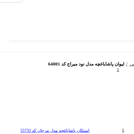
تی
لیوان پاشاباغچه مدل نود میراج کد 64001
استکان پاشاباغچه مدل مرجان کد 55733