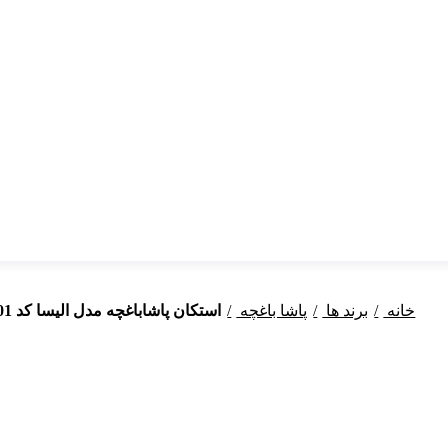
خانه
برند ها
پاشا باغچه
استکان پاشاباغچه مدل الیسا کد 42901