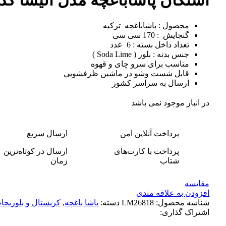
استکان پاشاباغچه مدل الیسا کد 42901
محصول : پاشاباغچه ترکیه
گنجایش : 170 سی سی
تعداد داخل بسته : 6 عدد
جنس بدنه : بلور ( Soda Lime )
مناسب برای سرو چای و قهوه
قابل شست وشو در ماشین ظرفشویی
ارسال به سراسر کشور
در انبار موجود نمی باشد
پرداخت آنلاین امن
ارسال سریع
پرداخت با کارت‌های
ارسال در کوتاه‌ترین
شتاب
زمان
مقایسه
افزودن به علاقه مندی
شناسه محصول:
LM26818
دسته:
پاشا باغچه
,
کریستال و بلوریجا
اشتراک گذاری: