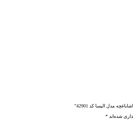
غچه مدل الیسا کد 42901”
اری شده‌اند
*