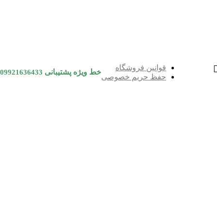
قوانین فروشگاه
خط ویژه پشتیبانی
09921636433
حفظ حریم خصوصی