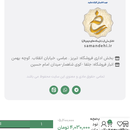
بخش اداری فروشگاه: تبریز . عباسی. خیابان انقلاب. کوچه بهمن
انبار فروشگاه: جلفا -کوی شاهمار-میدان امام حسین
تمامی حقوق مادی و معنوی این سایت محفوظ می باشد.
لیوان
پاشاباغچه
5,200,000
0
ا
مدل نود
4,030,000
تومان
یخی مات
روشگاه
علاقه مندی
سبد خرید
حساب کاربری من