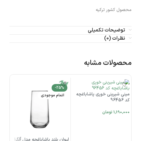
محصول کشور ترکیه
توضیحات تکمیلی
نظرات (0)
محصولات مشابه
-25%
مینی شیرینی خوری پاشاباغچه
اتمام موجودی
کد 96456
گیلا
پاشاب
335
1,190,000
تومان
,000
افزودن به سبد خرید
افز
لیوان بلند پاشاباغچه مدل آلگرا