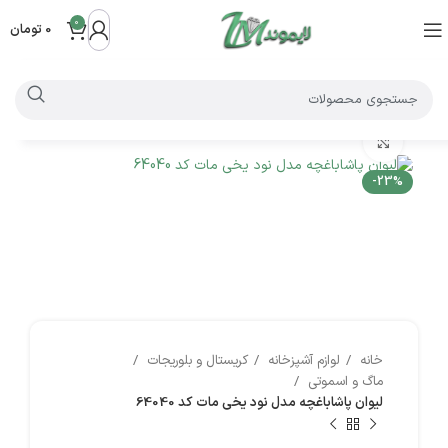
0
0
تومان
بزرگنمایی تصویر
-23%
خانه
لوازم آشپزخانه
کریستال و بلوریجات
ماگ و اسموتی
لیوان پاشاباغچه مدل نود یخی مات کد 64040