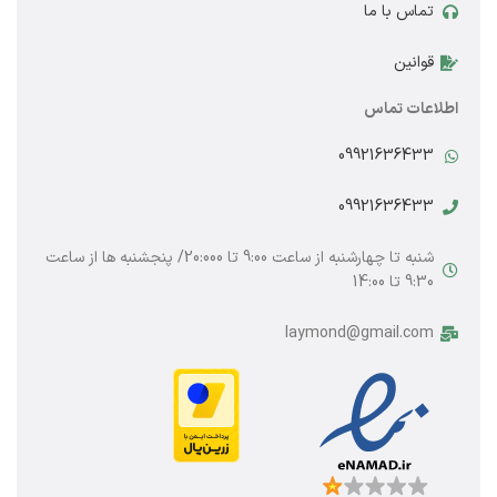
تماس با ما
قوانین
اطلاعات تماس
09921636433
09921636433
شنبه تا چهارشنبه از ساعت 9:00 تا 20:000/ پنجشنبه ها از ساعت
9:30 تا 14:00
laymond@gmail.com