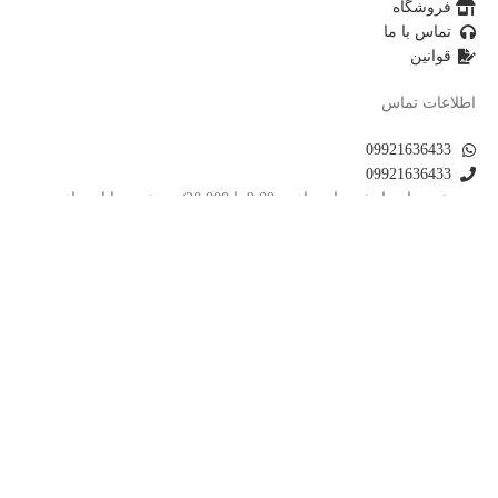
فروشگاه
تماس با ما
قوانین
اطلاعات تماس
09921636433
09921636433
شنبه تا چهارشنبه از ساعت 9:00 تا 20:000/ پنجشنبه ها از ساعت
9:30 تا 14:00
laymond@gmail.com
بخش اداری فروشگاه: تبریز . عباسی. خیابان انقلاب. کوچه بهمن
انبار فروشگاه: جلفا -کوی شاهمار-میدان امام حسین
تمامی حقوق مادی و معنوی این سایت محفوظ می باشد.