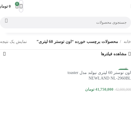
0
0
تومان
خانه
محصولات برچسب خورده “اون توستر 60 لیتری”
نمایش یک نتیجه
مشاهده فیلترها
-2%
اون توستر 60 لیتری نیولند مدل toaster
NEWLAND NL-2960BL
41,750,000
تومان
42,600,000
افزودن به سبد خرید