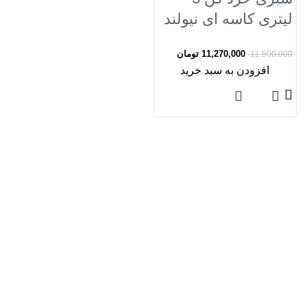
لیتری کاسه ای نیولند
مدل chop
11,270,000
تومان
11,500,000
vegetables
افزودن به سبد خرید
NEWLAND NL-
2959BS