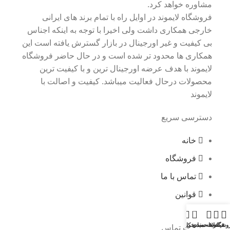
مشاوره خواهد کرد.
فروشگاه لایموند در اوایل راه با تمام برند های ایرانی
خارجی همکاری داشت ولی اخیرا با توجه به اینکه اجناس
بی کیفیت و غیر اورجینال در بازار گسترش یافته است این
همکاری ها محدود تر شده است و در حال حاضر فروشگاه
لایموند با هدف عرضه اورجینال ترین و با کیفیت ترین
محصولات درحال فعالیت میباشد. کیفیت و اصالت با
لایموند
دسترسی سریع
خانه
فروشگاه
تماس با ما
قوانین
0
وشگاه
فیلترها
علاقه مندی
سبد خرید
حساب کاربری من
اطلاعات تماس