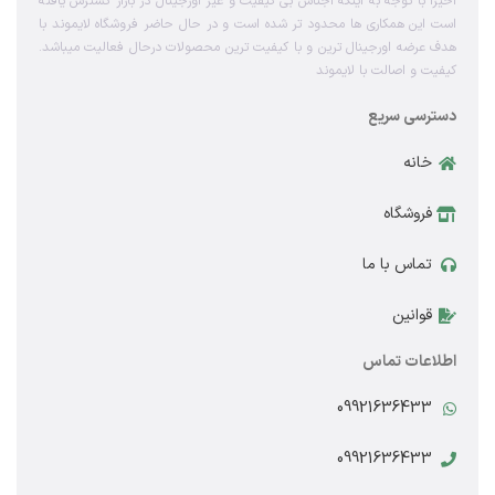
اخیرا با توجه به اینکه اجناس بی کیفیت و غیر اورجینال در بازار گسترش یافته
است این همکاری ها محدود تر شده است و در حال حاضر فروشگاه لایموند با
هدف عرضه اورجینال ترین و با کیفیت ترین محصولات درحال فعالیت میباشد.
کیفیت و اصالت با لایموند
دسترسی سریع
خانه
فروشگاه
تماس با ما
قوانین
اطلاعات تماس
09921636433
09921636433