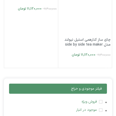
NEWLAND NL-2717BS
11,120,000
تومان
11,400,000
افزودن به سبد خرید
چای ساز کنارهمی استیل نیولند
مدل side by side tea maker
NEWLAND NL-2718BS
11,120,000
تومان
11,400,000
افزودن به سبد خرید
فیلتر موجودی و حراج
فروش ویژه
موجود در انبار