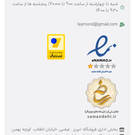
شنبه تا چهارشنبه از ساعت 9:00 تا 20:000/ پنجشنبه ها از ساعت
9:30 تا 14:00
laymond@gmail.com
بخش اداری فروشگاه: تبریز . عباسی. خیابان انقلاب. کوچه بهمن