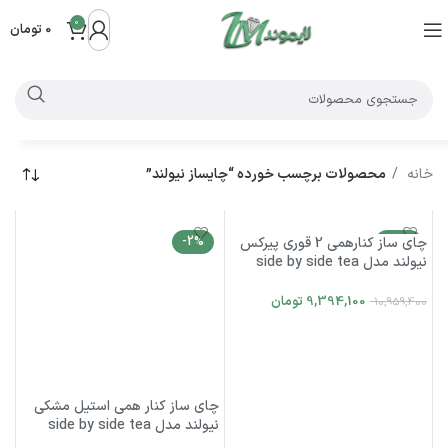
0
0
تومان
خانه
محصولات برچسب خورده “چایساز نیولند”
-14%
چای ساز کنارهمی 2 قوری پیرکس
-2%
نیولند مدل side by side tea
اتمام موجودی
maker NEWLAND NL-2786BG
9,394,100
تومان
10,959,400
اطلاعات بیشتر
چای ساز کنار همی استیل مشکی
نیولند مدل side by side tea
maker NEWLAND NL-2895BL