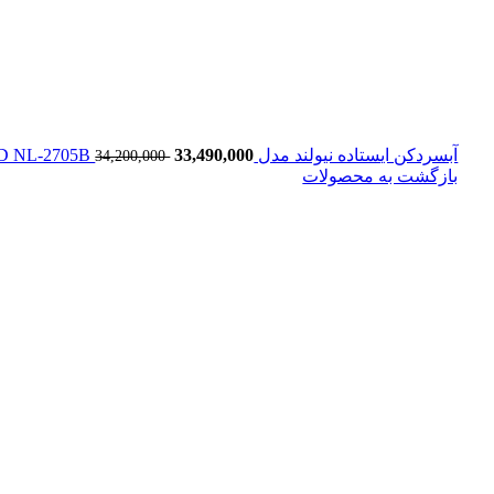
آبسردکن ایستاده نیولند مدل Standing water cooler NEWLAND NL-2705B
33,490,000
34,200,000
بازگشت به محصولات