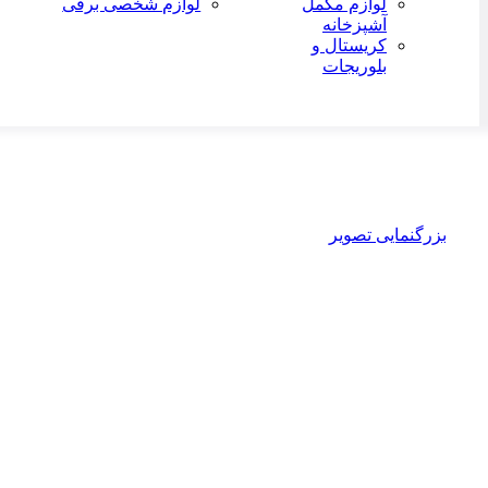
لوازم مکمل
لوازم شخصی برقی
آشپزخانه
کریستال و
بلوریجات
-2%
بزرگنمایی تصویر