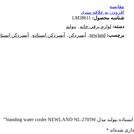
مقایسه
افزودن به علاقه مندی
شناسه محصول:
LM38611
دسته:
لوازم برقی خانه
,
نیولند
برچسب:
newland
,
آبسردکن
,
آبسردکن ایستاده
,
آبسردکن ایستاده
Standing water cooler NEWL”
اری شده‌اند
*