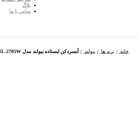
بلاگ
تماس با ما
خانه
برند ها
نیولند
آبسردکن ایستاده نیولند مدل Standing water cooler NEWLAND NL-2705W