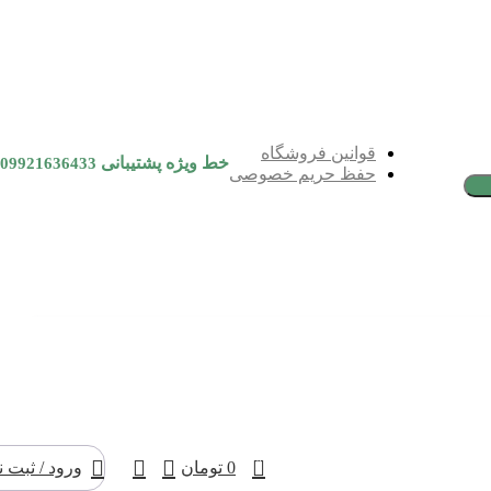
قوانین فروشگاه
خط ویژه پشتیبانی
09921636433
حفظ حریم خصوصی
0
0
تومان
ورود / ثبت ن