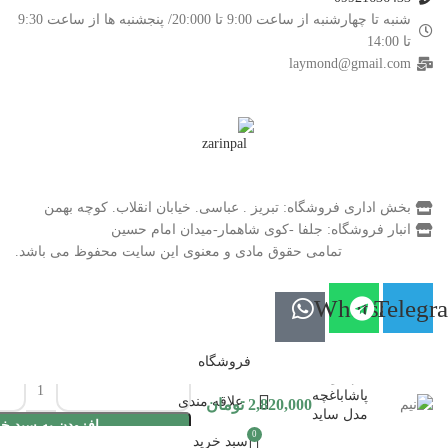
شنبه تا چهارشنبه از ساعت 9:00 تا 20:000/ پنجشنبه ها از ساعت 9:30
تا 14:00
laymond@gmail.com
بخش اداری فروشگاه: تبریز . عباسی. خیابان انقلاب. کوچه بهمن
انبار فروشگاه: جلفا -کوی شاهمار-میدان امام حسین
تمامی حقوق مادی و معنوی این سایت محفوظ می باشد.
Whatsapp
Telegr
فروشگاه
نیم لیوان
پاشاباغچه
علاقه مندی
2,820,000
تومان
مدل ساید
افزودن به سبد خر
42433
0
سبد خرید