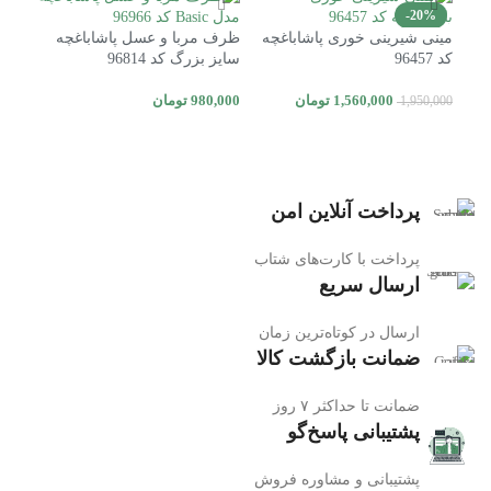
-20%
ات
مینی شیرینی خوری پاشاباغچه
ظرف مربا و عسل پاشاباغچه
استک
کد 96457
سایز بزرگ کد 96814
2021
1,560,000
تومان
980,000
تومان
0,000
1,950,000
افزودن به سبد خرید
افزودن به سبد خرید
اط
پرداخت آنلاین امن
پرداخت با کارت‌های شتاب
ارسال سریع
ارسال در کوتاه‌ترین زمان
ضمانت بازگشت کالا
ضمانت تا حداکثر ۷ روز
پشتیبانی پاسخ‌گو
پشتیبانی و مشاوره فروش