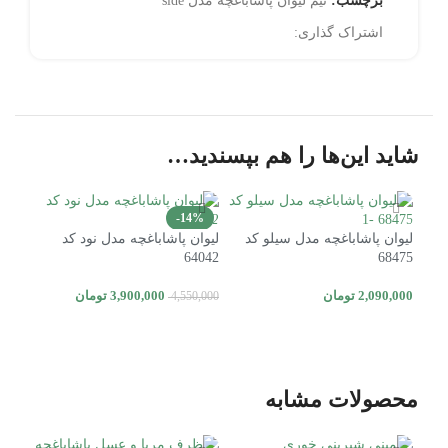
برچسب:
نیم لیوان پاشاباغچه مدل side
اشتراک گذاری:
شاید این‌ها را هم بپسندید…
-14%
لیوان پاشاباغچه مدل سیلو کد
لیوان پاشاباغچه مدل نود کد
لیوا
0205
64042
68475
2,090,000
تومان
3,900,000
تومان
0,000
4,550,000
افزودن به سبد خرید
افزودن به سبد خرید
افز
محصولات مشابه