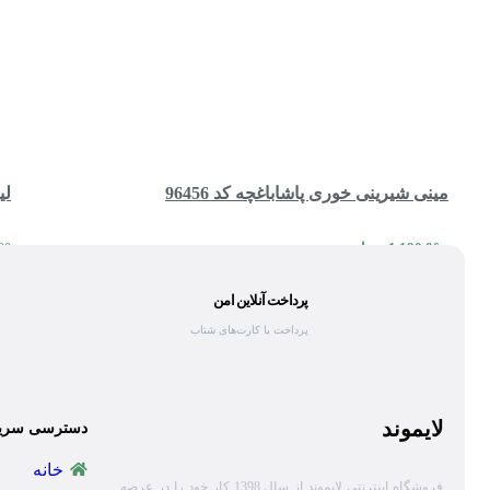
مینی شیرینی خوری پاشاباغچه کد 96456
لی
1,190,000
تومان
00
مقایسه
مشاهده سریع
افزودن به سبد خرید
پرداخت آنلاین امن
پرداخت با کارت‌های شتاب
لایموند
دسترسی سری
خانه
فروشگاه اینترنتی لایموند از سال 1398 کار خود را در عرصه