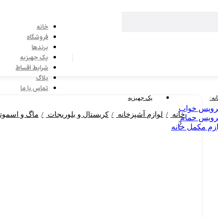
خانه
فروشگاه
برندها
پک جهیزیه
شرایط اقساط
بلاگ
تماس با ما
نه
پک جهیزیه
ویس خواب
خانه
لوازم آشپزخانه
کریستال و بلوریجات
ماگ و اسمو
ویس حمام
ازم مکمل خانه