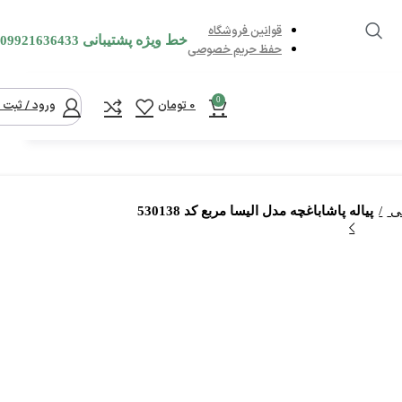
قوانین فروشگاه
خط ویژه پشتیبانی
09921636433
حفظ حریم خصوصی
0
0
تومان
ورود / ثبت ن
تی
پیاله پاشاباغچه مدل الیسا مربع کد 530138