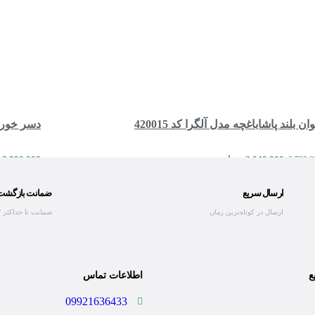
وان بلند پاشاباغچه مدل آلگرا کد 420015
دسر خوری پ
2,040,000
تومان
2,990,000
2,720,0
مقایسه
مشاهده سریع
اطلاعات بیشتر
افزودن به
ارسال سریع
ضمانت بازگشت ک
ارسال در کوتاه‌ترین زمان
ضمانت تا حداکثر ۷ روز
ع
اطلاعات تماس
09921636433