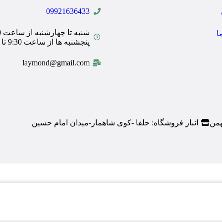
09921636433
ا
پنجشنبه ها از ساعت 9:30 تا 14:00
laymond@gmail.com
همن
انبار فروشگاه: جلفا -کوی شاهمار-میدان امام حسین