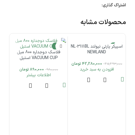
اشتراک گذاری:
محصولات مشابه
-7%
اسپیکر پارتی نیولند NL-3111BL
-9%
ات
NEWLAND
فلاسک دوجداره 800 میل
اتمام موجودی
VACUUM CUP استیل
42,280,000
تومان
45,493,000
افزودن به سبد خرید
890,000
تومان
980,000
اطلاعات بیشتر