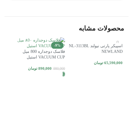
محصولات مشابه
8%
-9%
اسپیکر پارتی نیولند NL-3113BL
NEWLAND
فلاسک دوجداره 800 میل
اتمام موجودی
ات
VACUUM CUP استیل
65,590,000
تومان
890,000
تومان
980,000
افزودن به سبد خرید
اطلاعات بیشتر
ARS
0,000
اط